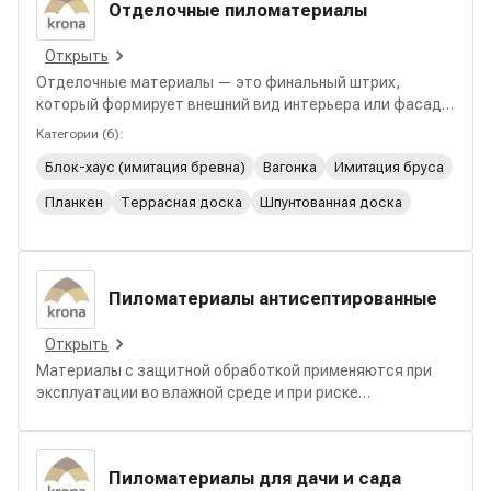
Отделочные пиломатериалы
основу здания.
Открыть
Отделочные материалы — это финальный штрих,
который формирует внешний вид интерьера или фасада
и напрямую влияет на комфорт, долговечность и
Категории
(
6
):
восприятие пространства. В этом разделе
Блок-хаус (имитация бревна)
Вагонка
Имитация бруса
представлены изделия из натуральной древесины и на
её основе для стен, потолков, фасадов и террас, с
Планкен
Террасная доска
Шпунтованная доска
различиями по профилю, сорту и типу обработки,
подходящие для частных и коммерческих проектов.
Пиломатериалы антисептированные
Открыть
Материалы с защитной обработкой применяются при
эксплуатации во влажной среде и при риске
биопоражений. В разделе представлены решения для
наружных работ и вспомогательных конструкций с
повышенной устойчивостью к плесени и грибку.
Пиломатериалы для дачи и сада