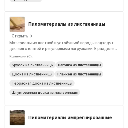
Пиломатериалы из лиственницы
Открыть
Материалы из плотной и устойчивой породы подходят
для зон с влагой и регулярными нагрузками. В разделе
представлены решения для террас, фасадов, полов и
Коллекции
(
6
):
уличных конструкций, сохраняющие прочность и
Брусок из лиственницы
Вагонка из лиственницы
геометрию при длительной эксплуатации.
Доска из лиственницы
Планкен из лиственницы
Террасная доска из лиственницы
Шпунтованная доска из лиственницы
Пиломатериалы импрегнированные