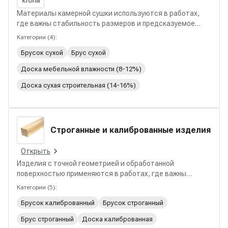
Материалы камерной сушки используются в работах,
где важны стабильность размеров и предсказуемое
поведение древесины. В разделе представлены
Категории
(
4
):
решения для каркасного строительства, монтажных и
Брусок сухой
Брус сухой
отделочных задач с пониженным риском деформаций.
Доска мебельной влажности (8-12%)
Доска сухая строительная (14-16%)
Строганные и калиброванные изделия
Открыть
Изделия с точной геометрией и обработанной
поверхностью применяются в работах, где важны
аккуратные стыки и предсказуемый результат. В
Категории
(
5
):
разделе представлены материалы для монтажных и
Брусок калиброванный
Брусок строганный
отделочных задач, интерьерных решений и столярных
работ с удобством дальнейшей обработки и
Брус строганный
Доска калиброванная
стабильными размерами.