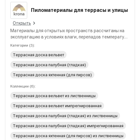
и отделки, подходящие для типовых и индивидуальных
Пиломатериалы для террасы и улицы
проектов.
Открыть
Материалы для открытых пространств рассчитаны на
эксплуатацию в условиях влаги, перепадов температуры
и регулярных механических нагрузок. В разделе собраны
Категории
(
3
):
решения для террас, крылец, настилов, ступеней,
Террасная доска вельвет
ограждений и уличной отделки, подходящие для частных
домов, общественных зон и коммерческих объектов.
Террасная доска палубная (гладкая)
Террасная доска яхтенная (для пирсов)
Коллекции
(
6
):
Террасная доска вельвет из лиственницы
Террасная доска вельвет импрегнированная
Террасная доска палубная (гладкая) из лиственницы
Террасная доска палубная (гладкая) импрегнированная
Террасная доска яхтенная (для пирсов) из лиственницы