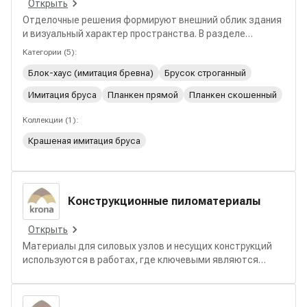
Открыть
Отделочные решения формируют внешний облик здания
и визуальный характер пространства. В разделе
собраны материалы для облицовки стен и фасадов,
Категории
(
5
):
декоративных экранов и ограждений с аккуратной
Блок-хаус (имитация бревна)
Брусок строганный
геометрией, удобным монтажом и возможностью
финишной обработки.
Имитация бруса
Планкен прямой
Планкен скошенный
Коллекции
(
1
):
Крашеная имитация бруса
Конструкционные пиломатериалы
Открыть
Материалы для силовых узлов и несущих конструкций
используются в работах, где ключевыми являются
прочность и надёжность. В разделе представлены
решения для каркасов, перекрытий, стропильных
систем, обрешётки и других элементов, формирующих