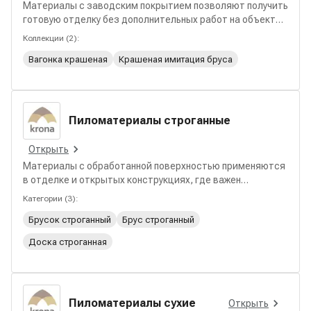
Материалы с заводским покрытием позволяют получить
готовую отделку без дополнительных работ на объекте.
В разделе собраны решения для стен, фасадов и
Коллекции
(
2
):
декоративных элементов с ровным цветом, защитой
Вагонка крашеная
Крашеная имитация бруса
поверхности и стабильным внешним видом.
Пиломатериалы строганные
Открыть
Материалы с обработанной поверхностью применяются
в отделке и открытых конструкциях, где важен
аккуратный внешний вид. В разделе представлены
Категории
(
3
):
решения с ровной геометрией, удобством монтажа и
Брусок строганный
Брус строганный
готовностью к финишной обработке.
Доска строганная
Пиломатериалы сухие
Открыть