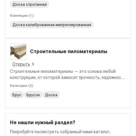
Доска строганная
Коллекции
(
1
):
Доска калиброванная импрегнированная
Строительные пиломатериалы
Открыть
Строительные пиломатериалы — это основа любой
конструкции, от которой зависят прочность, надёжность
и срок службы здания. В этом разделе представлены
Категории
(
3
):
материалы из натуральной древесины для возведения
Брус
Брусок
Доска
каркасов, перекрытий, кровельных систем и других
несущих элементов, с различиями по сечению, длине,
сорту и влажности, подходящие для частного и
промышленного строительства.
Не нашли нужный раздел?
Попробуйте посмотреть собранный нами каталог,