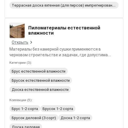
Террасная доска яхтенная (для пирсов) импрегнированная
Пиломатериалы естественной
влажности
Открыть
Материалы без камерной сушки применяются в
черновом строительстве и задачах, где допустима
естественная усадка древесины. В разделе собраны
Категории
(
3
):
решения для опалубки, временных конструкций,
Брус естественной влажности
настилов и вспомогательных работ на строительной
площадке.
Брусок естественной влажности
Доска естественной влажности
Коллекции
(
5
):
Брус 1-2 сорта
Брусок 1-2 сорта
Брусок деловой (3 сорт)
Доска 1-2 сорта
Доска деловая