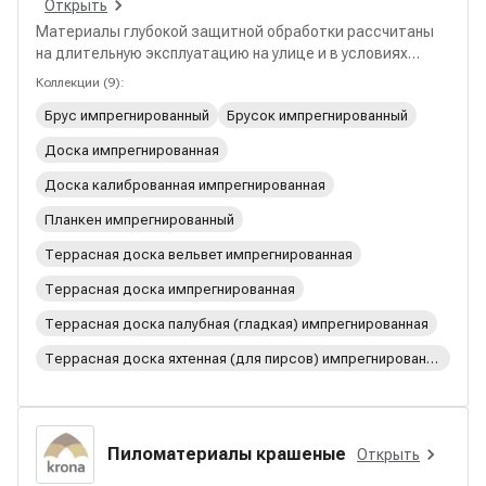
Открыть
Материалы глубокой защитной обработки рассчитаны
на длительную эксплуатацию на улице и в условиях
повышенной влажности. В разделе собраны решения для
Коллекции
(
9
):
настилов, фасадов и ограждений с повышенной
Брус импрегнированный
Брусок импрегнированный
стойкостью к гниению и биопоражениям.
Доска импрегнированная
Доска калиброванная импрегнированная
Планкен импрегнированный
Террасная доска вельвет импрегнированная
Террасная доска импрегнированная
Террасная доска палубная (гладкая) импрегнированная
Террасная доска яхтенная (для пирсов) импрегнированная
Пиломатериалы крашеные
Открыть