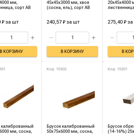
4000 мм,
45х45х3000 мм, хвоя
20х45х4000 
нница, сорт AB
(сосна, ель), сорт AB
лиственница
 ₽
за
шт
240,57 ₽
за
шт
275,40 ₽
за
В КОРЗИНУ
В КОРЗИНУ
В КО
301
Код: 15302
Код: 15201
 калиброванный
Брусок калиброванный
Брусок обре
6000 мм, сосна,
50х75х6000 мм, сосна,
(14-16%) 25