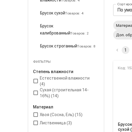
Товаров: 4
Сортиро
Пане
По ум
Брусок сухой
Товаров: 4
Акти
Материал
Брусок
калиброванный
Товаров: 2
Доп. об
Брусок строганный
Товаров: 8
1
ФИЛЬТРЫ
Спис
Код: 15
Степень влажности
Естественной влажности
(4)
Сухая (строительная 14-
16%) (14)
Материал
Хвоя (Сосна, Ель) (15)
Лиственница (3)
Брусок
сухой 