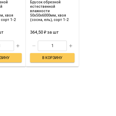
зной
Брусок обрезной
ой
естественной
влажности
м, хвоя
50х50х6000мм, хвоя
, сорт 1-2
(сосна, ель), сорт 1-2
шт
364,50 ₽
за
шт
РЗИНУ
В КОРЗИНУ