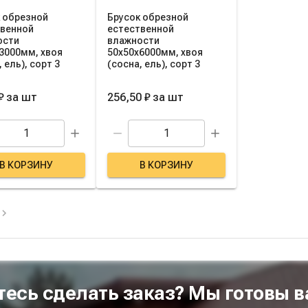
 обрезной
Брусок обрезной
твенной
естественной
ости
влажности
3000мм, хвоя
50х50х6000мм, хвоя
 ель), сорт 3
(сосна, ель), сорт 3
₽
за
шт
256,50 ₽
за
шт
В КОРЗИНУ
В КОРЗИНУ
тесь сделать заказ? Мы готовы в