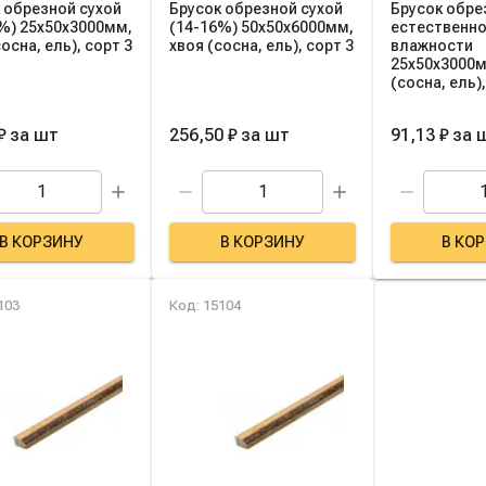
 обрезной сухой
Брусок обрезной сухой
Брусок обре
%) 25х50х3000мм,
(14-16%) 50х50х6000мм,
естественн
осна, ель), сорт 3
хвоя (сосна, ель), сорт 3
влажности
25х50х3000м
(сосна, ель)
₽
за
шт
256,50 ₽
за
шт
91,13 ₽
за
В КОРЗИНУ
В КОРЗИНУ
В КО
103
Код: 15104