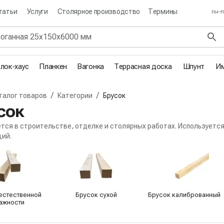
татьи
Услуги
Столярное производство
Термины
пн-п
лок-хаус
Планкен
Вагонка
Террасная доска
Шпунт
Им
/
/
талог товаров
Категории
Брусок
я
сок
тся в строительстве, отделке и столярных работах. Используется
ций.
атегории
естественной
Брусок сухой
Брусок калиброванный
ажности