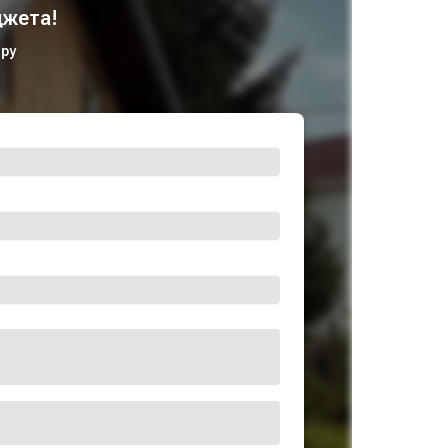
жета!
ру