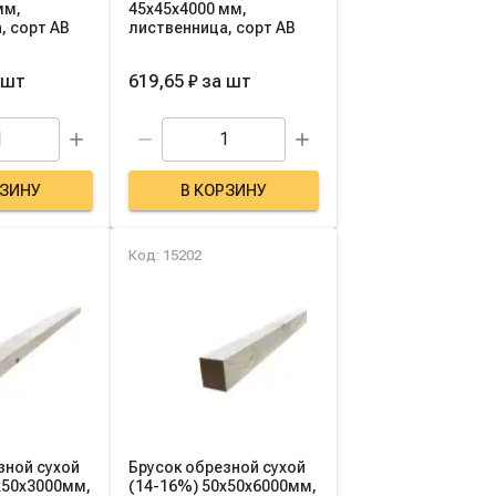
мм,
45х45х4000 мм,
, сорт AB
лиственница, сорт AB
шт
619,65 ₽
за
шт
РЗИНУ
В КОРЗИНУ
Код: 15202
зной сухой
Брусок обрезной сухой
х50х3000мм,
(14-16%) 50х50х6000мм,