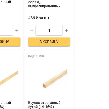
ванный
сорт A,
импрегнированный
486 ₽
за
шт
РЗИНУ
В КОРЗИНУ
Код: 15304
ганный
Брусок строганный
6%)
сухой (14-16%)