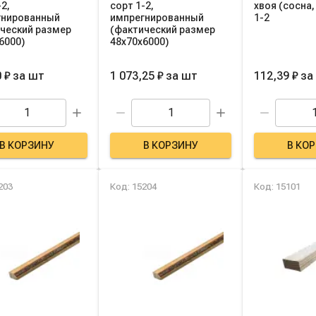
-2,
сорт 1-2,
хвоя (сосна,
гнированный
импрегнированный
1-2
ческий размер
(фактический размер
6000)
48х70х6000)
 ₽
за
шт
1 073,25 ₽
за
шт
112,39 ₽
за
В КОРЗИНУ
В КОРЗИНУ
В КО
203
Код: 15204
Код: 15101