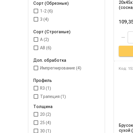
20х45х
Сорт (Обрезные)
(сосна
1-2 (6)
3 (4)
109,35
Сорт (Строганые)
A (2)
AB (6)
Доп. обработка
Импрегнирование (4)
Код: 15
Профиль
R3 (1)
Трапеция (1)
Толщина
20 (2)
25 (4)
Брусок
сухой 
30 (1)