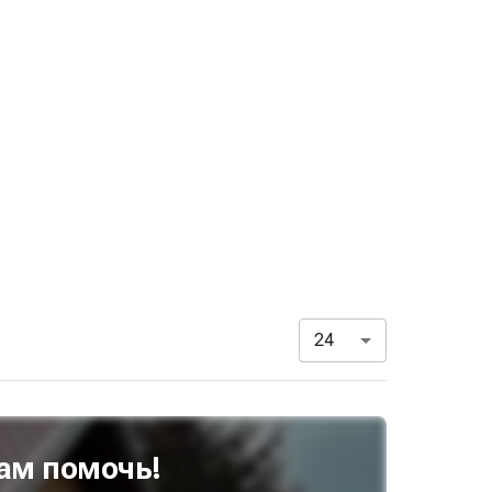
24
ам помочь!