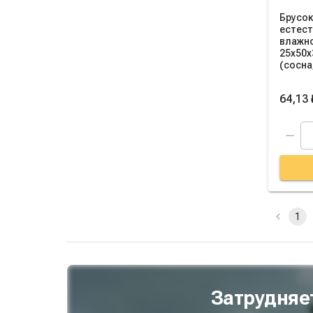
Брусок
естес
влажн
25х50х
(сосна,
64,13 
1
Затрудняе