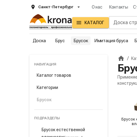
Санкт-Петербург
О нас
Контакты
С
КАТАЛОГ
Доска
Брус
Брусок
Имитация бруса
Б
/
Ка
Главна
НАВИГАЦИЯ
Бру
Каталог товаров
Применяе
конструк
Категории
Подк
Брусок
ПОДРАЗДЕЛЫ
Брусок 
вл
Брусок естественной
влажности