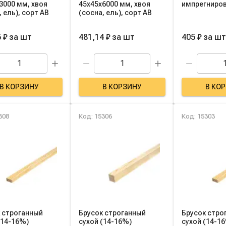
3000 мм, хвоя
45х45х6000 мм, хвоя
импрегниро
, ель), сорт AB
(сосна, ель), сорт AB
 ₽
за
шт
481,14 ₽
за
шт
405 ₽
за
шт
В КОРЗИНУ
В КОРЗИНУ
В КО
308
Код: 15306
Код: 15303
 строганный
Брусок строганный
Брусок стро
(14-16%)
сухой (14-16%)
сухой (14-1