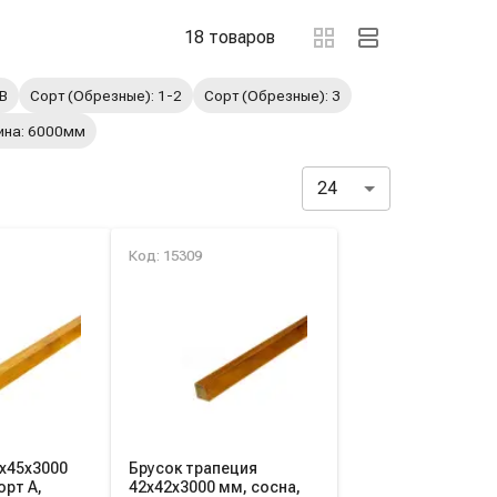
ов
18 товаров
AB
Сорт (Обрезные): 1-2
Сорт (Обрезные): 3
ина: 6000мм
24
Код: 15309
5х45х3000
Брусок трапеция
орт A,
42х42х3000 мм, сосна,