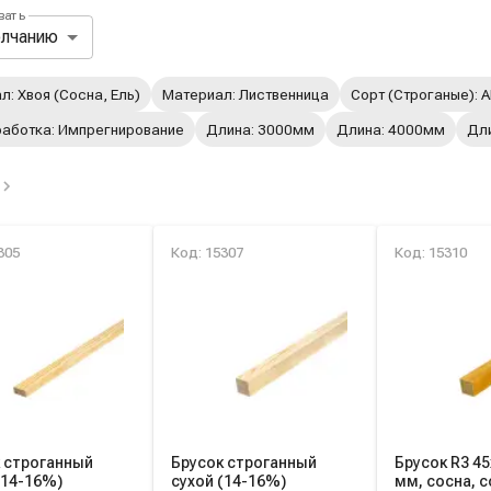
вать
ль сортировки и отображения товар
олчанию
вные и избранные фильтры
: Хвоя (Сосна, Ель)
Материал: Лиственница
Сорт (Строганые): 
работка: Импрегнирование
Длина: 3000мм
Длина: 4000мм
Дл
ок товаров категории
305
Код: 15307
Код: 15310
 строганный
Брусок строганный
Брусок R3 4
(14-16%)
сухой (14-16%)
мм, сосна, с