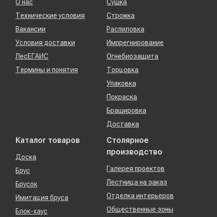
О нас
Сушка
Технические условия
Строжка
Вакансии
Распиловка
Условия доставки
Импрегнирование
ЛесЕГАИС
Огнебиозащита
Термины и понятия
Торцовка
Упаковка
Покраска
Брашировка
Доставка
Каталог товаров
Столярное
производство
Доска
Галерея проектов
Брус
Лестница на заказ
Брусок
Отделка интерьеров
Имитация бруса
Общественные зоны
Блок-хаус