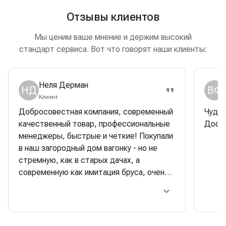
Отзывы клиентов
Мы ценим ваше мнение и держим высокий
стандарт сервиса. Вот что говорят наши клиенты:
Неля Дерман
НД
ВФ
Клиент
Добросовестная компания, современный
Чудес
качественный товар, профессиональные
Доска
менеджеры, быстрые и четкие! Покупали
в наш загородный дом вагонку - но не
стремную, как в старых дачах, а
современную как имитация бруса, очень
красивая, стильная. Строители очень
хвалили качество- одно удовольствие
работать. Отдельная багодарность
менеджеру Сергею Тимонину: