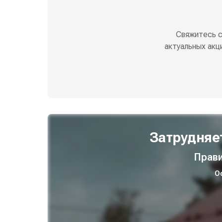
Свяжитесь 
актуальных акц
Затрудняе
Прави
О