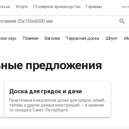
татьи
Услуги
Столярное производство
Термины
пн-п
лок-хаус
Планкен
Вагонка
Террасная доска
Шпунт
Им
ьные предложения
Доска для грядок и дачи
Практичные и недорогие доски для грядок, клумб,
теплиц и других дачных конструкций — в наличии
со склада в Санкт-Петербурге.