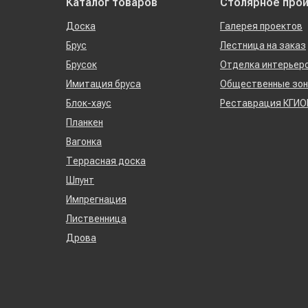
Каталог товаров
Столярное про
Доска
Галерея проектов
Брус
Лестница на заказ
Брусок
Отделка интерьер
Имитация бруса
Общественные зо
Блок-хаус
Реставрация КГИО
Планкен
Вагонка
Террасная доска
Шпунт
Импрегнация
Лиственница
Дрова