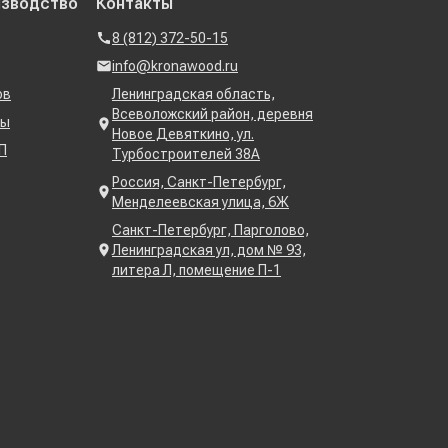
изводство
Контакты
8 (812) 372-50-15
info@kronawood.ru
ов
Ленинградская область,
Всеволожский район, деревня
ны
Новое Девяткино, ул.
П
Турбостроителей 38А
Россия, Санкт-Петербург,
Менделеевская улица, 6Ж
Санкт-Петербург, Парголово,
Ленинградская ул, дом № 93,
литера Л, помещение П-1