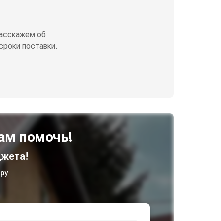
асскажем об
сроки поставки.
ам помочь!
жета!
ру