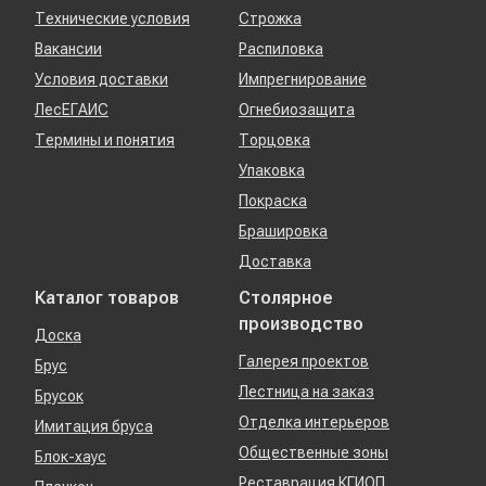
Технические условия
Строжка
Вакансии
Распиловка
Условия доставки
Импрегнирование
ЛесЕГАИС
Огнебиозащита
Термины и понятия
Торцовка
Упаковка
Покраска
Брашировка
Доставка
Каталог товаров
Столярное
производство
Доска
Галерея проектов
Брус
Лестница на заказ
Брусок
Отделка интерьеров
Имитация бруса
Общественные зоны
Блок-хаус
Реставрация КГИОП