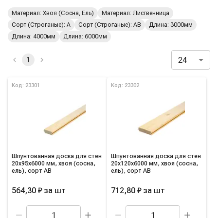
Активные и избранные фильтры
Материал: Хвоя (Сосна, Ель)
Материал: Лиственница
Сорт (Строганые): A
Сорт (Строганые): AB
Длина: 3000мм
Длина: 4000мм
Длина: 6000мм
24
1
Список товаров категории
Код: 23301
Код: 23302
Шпунтованная доска для стен
Шпунтованная доска для стен
20х95х6000 мм, хвоя (сосна,
20х120х6000 мм, хвоя (сосна,
ель), сорт AB
ель), сорт AB
564,30 ₽
за
шт
712,80 ₽
за
шт