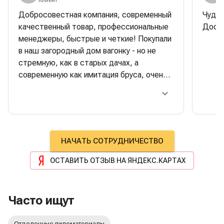
Клиент
Добросовестная компания, современный
Чудес
качественный товар, профессиональные
Доска
менеджеры, быстрые и четкие! Покупали
в наш загородный дом вагонку - но не
стремную, как в старых дачах, а
современную как имитация бруса, очень
красивая, стильная. Строители очень
хвалили качество- одно удовольствие
работать. Отдельная багодарность
менеджеру Сергею Тимонину:
максимально оперативно сделал
НАЧАТЬ СОТРУДНИЧЕСТВО
поставку, при этом правильно
побеспокоился о разных нюансах,
ОСТАВИТЬ ОТЗЫВ НА ЯНДЕКС.КАРТАХ
которые очень хорошо повлияли на
результат, а также помог в сложной
ситуации с доставкой, лично ему очень
Часто ищут
благодарна!! Успехов и процветания!
Отделочные пиломатериалы