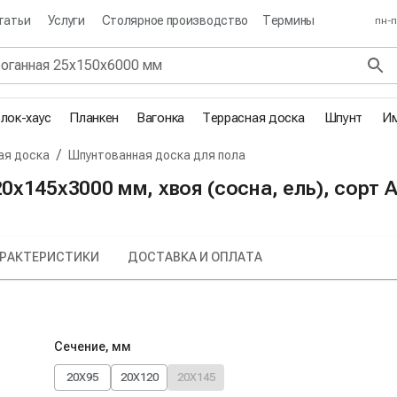
татьи
Услуги
Столярное производство
Термины
пн-п
лок-хаус
Планкен
Вагонка
Террасная доска
Шпунт
Им
/
ая доска
Шпунтованная доска для пола
х145х3000 мм, хвоя (сосна, ель), сорт 
РАКТЕРИСТИКИ
ДОСТАВКА И ОПЛАТА
Сечение, мм
20X95
20X120
20X145