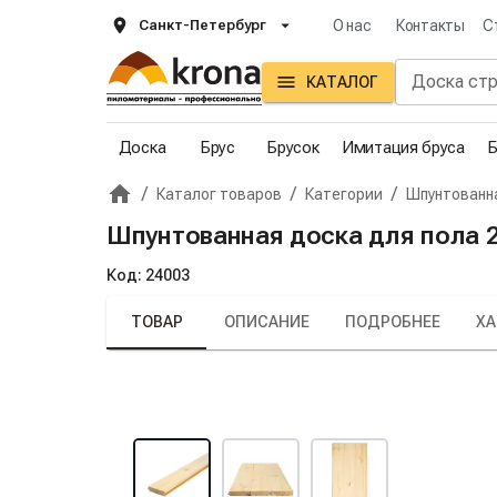
Санкт-Петербург
О нас
Контакты
С
КАТАЛОГ
Доска
Брус
Брусок
Имитация бруса
Б
/
/
/
Каталог товаров
Категории
Шпунтованн
Главная
Крона
Шпунтованная доска для пола 20
Код:
24003
ТОВАР
ОПИСАНИЕ
ПОДРОБНЕЕ
ХА