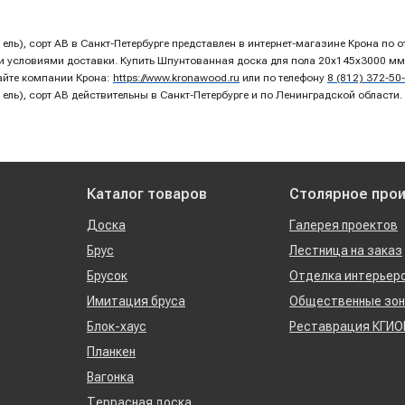
ель), сорт AB в Санкт-Петербурге представлен в интернет-магазине Крона по
условиями доставки. Купить Шпунтованная доска для пола 20х145х3000 мм, х
айте компании Крона:
https://www.kronawood.ru
или по телефону
8 (812) 372-50
ель), сорт AB действительны в Санкт-Петербурге и по Ленинградской области.
Каталог товаров
Столярное про
Доска
Галерея проектов
Брус
Лестница на заказ
Брусок
Отделка интерьер
Имитация бруса
Общественные зо
Блок-хаус
Реставрация КГИО
Планкен
Вагонка
Террасная доска