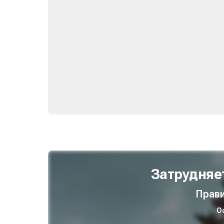
Затрудняе
Прави
О