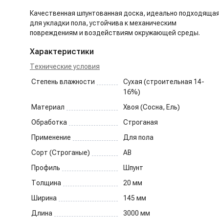
Качественная шпунтованная доска, идеально подходяща
для укладки пола, устойчива к механическим
повреждениям и воздействиям окружающей среды.
Характеристики
Технические условия
Степень влажности
Сухая (строительная 14-
16%)
Материал
Хвоя (Сосна, Ель)
Обработка
Строганая
Применение
Для пола
Сорт (Строганые)
AB
Профиль
Шпунт
Толщина
20
мм
Ширина
145
мм
Длина
3000
мм