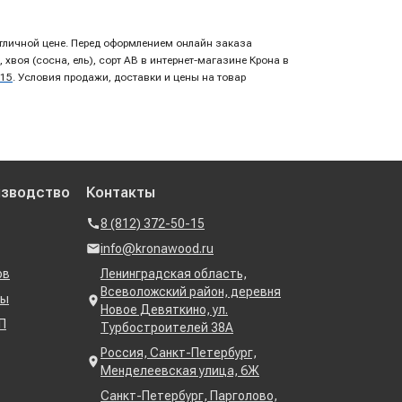
 отличной цене. Перед оформлением онлайн заказа
воя (сосна, ель), сорт AB в интернет-магазине Крона в
-15
. Условия продажи, доставки и цены на товар
изводство
Контакты
8 (812) 372-50-15
info@kronawood.ru
ов
Ленинградская область,
Всеволожский район, деревня
ны
Новое Девяткино, ул.
П
Турбостроителей 38А
Россия, Санкт-Петербург,
Менделеевская улица, 6Ж
Санкт-Петербург, Парголово,