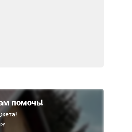
ам помочь!
жета!
ру