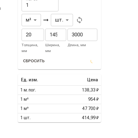
я
Из
В
м²
шт.
Толщина,
Ширина,
Длина, мм
мм
мм
СБРОСИТЬ
Ед. изм.
Цена
1
м. пог.
138,33 ₽
1
м²
954 ₽
1
м³
47 700 ₽
1
шт.
414,99 ₽