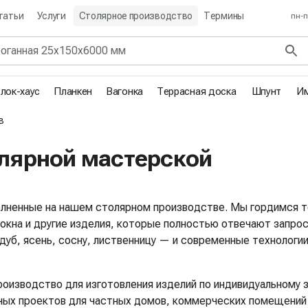
татьи
Услуги
Столярное производство
Термины
пн-п
лок-хаус
Планкен
Вагонка
Террасная доска
Шпунт
Им
в
олярной мастерской
лненные на нашем столярном производстве. Мы гордимся т
, окна и другие изделия, которые полностью отвечают запр
б, ясень, сосну, лиственницу — и современные технологии,
оизводство для изготовления изделий по индивидуальному за
ых проектов для частных домов, коммерческих помещений и