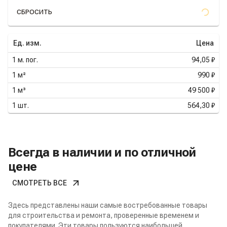
СБРОСИТЬ
Ед. изм.
Цена
1
м. пог.
94,05 ₽
1
м²
990 ₽
1
м³
49 500 ₽
1
шт.
564,30 ₽
Всегда в наличии и по отличной
цене
СМОТРЕТЬ ВСЕ
Здесь представлены наши самые востребованные товары
для строительства и ремонта, проверенные временем и
покупателями. Эти товары пользуются наибольшей