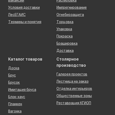
Вакансии
Распиловка
Условия доставки
Импрегнирование
ЛесЕГАИС
Огнебиозащита
Термины и понятия
Торцовка
Упаковка
Покраска
Брашировка
Доставка
Каталог товаров
Столярное
производство
Доска
Галерея проектов
Брус
Лестница на заказ
Брусок
Отделка интерьеров
Имитация бруса
Общественные зоны
Блок-хаус
Реставрация КГИОП
Планкен
Вагонка