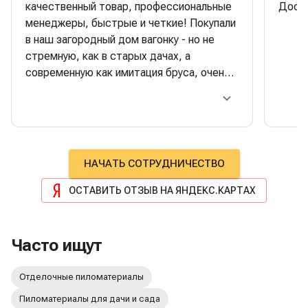
качественный товар, профессиональные
Доска
менеджеры, быстрые и четкие! Покупали
в наш загородный дом вагонку - но не
стремную, как в старых дачах, а
современную как имитация бруса, очень
красивая, стильная. Строители очень
хвалили качество- одно удовольствие
работать. Отдельная багодарность
менеджеру Сергею Тимонину:
максимально оперативно сделал
НАЧАТЬ СОТРУДНИЧЕСТВО
поставку, при этом правильно
побеспокоился о разных нюансах,
ОСТАВИТЬ ОТЗЫВ НА ЯНДЕКС.КАРТАХ
которые очень хорошо повлияли на
результат, а также помог в сложной
ситуации с доставкой, лично ему очень
Часто ищут
благодарна!! Успехов и процветания!
Отделочные пиломатериалы
Пиломатериалы для дачи и сада