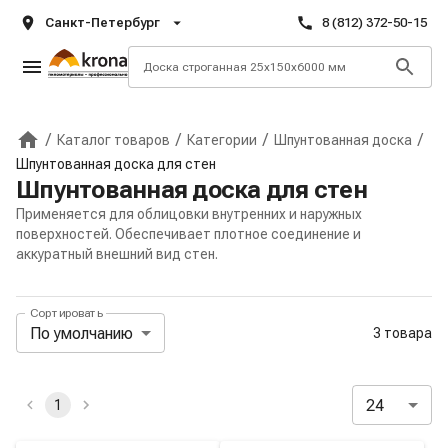
Санкт-Петербург
8 (812) 372-50-15
/
/
/
/
Каталог товаров
Категории
Шпунтованная доска
Главная
Шпунтованная доска для стен
Шпунтованная доска для стен
Применяется для облицовки внутренних и наружных
поверхностей. Обеспечивает плотное соединение и
аккуратный внешний вид стен.
Сортировать
Панель сортировки и отображения
По умолчанию
3 товара
Активные и избранные фильтры
24
1