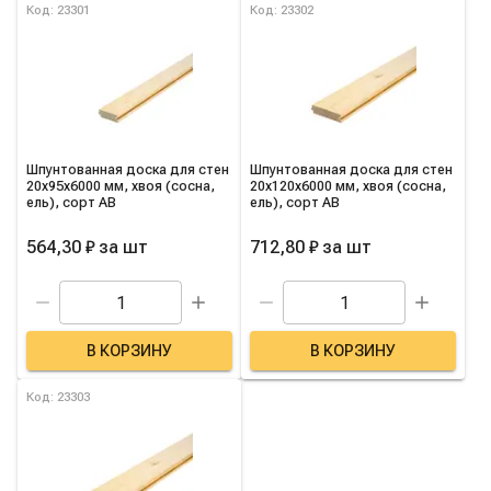
Список товаров категории
Код: 23301
Код: 23302
Шпунтованная доска для стен
Шпунтованная доска для стен
20х95х6000 мм, хвоя (сосна,
20х120х6000 мм, хвоя (сосна,
ель), сорт AB
ель), сорт AB
564,30 ₽
за
шт
712,80 ₽
за
шт
В КОРЗИНУ
В КОРЗИНУ
Код: 23303