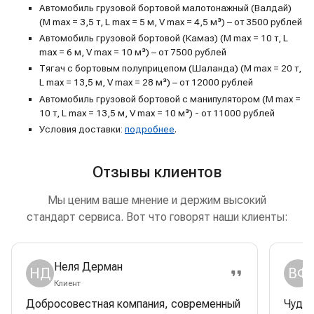
Автомобиль грузовой бортовой малотонажный (Валдай)
(M max = 3,5 т, L max = 5 м, V max = 4,5 м³) – от 3500 рублей
Автомобиль грузовой бортовой (Камаз) (M max = 10 т, L
max = 6 м, V max = 10 м³) – от 7500 рублей
Тягач с бортовым полуприцепом (Шаланда) (M max = 20 т,
L max = 13,5 м, V max = 28 м³) – от 12000 рублей
Автомобиль грузовой бортовой с манипулятором (M max =
10 т, L max = 13,5 м, V max = 10 м³) - от 11000 рублей
Условия доставки:
подробнее
.
Отзывы клиентов
Мы ценим ваше мнение и держим высокий
стандарт сервиса. Вот что говорят наши клиенты:
Неля Дерман
НД
ВФ
Клиент
Добросовестная компания, современный
Чудес