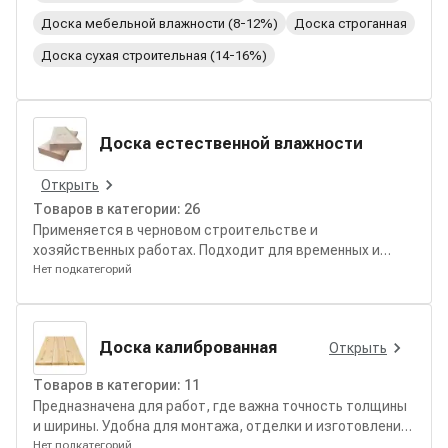
Доска мебельной влажности (8-12%)
Доска строганная
Доска сухая строительная (14-16%)
Доска естественной влажности
Открыть
Товаров в категории:
26
Применяется в черновом строительстве и
хозяйственных работах. Подходит для временных и
вспомогательных конструкций.
Нет подкатегорий
Доска калиброванная
Открыть
Товаров в категории:
11
Предназначена для работ, где важна точность толщины
и ширины. Удобна для монтажа, отделки и изготовления
конструктивных элементов.
Нет подкатегорий