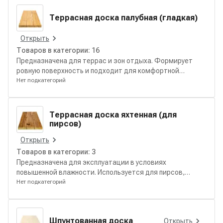
Террасная доска палубная (гладкая)
Открыть
Товаров в категории:
16
Предназначена для террас и зон отдыха. Формирует
ровную поверхность и подходит для комфортной
эксплуатации на открытом воздухе.
Нет подкатегорий
Террасная доска яхтенная (для
пирсов)
Открыть
Товаров в категории:
3
Предназначена для эксплуатации в условиях
повышенной влажности. Используется для пирсов,
настилов и прибрежных конструкций.
Нет подкатегорий
Шпунтованная доска
Открыть