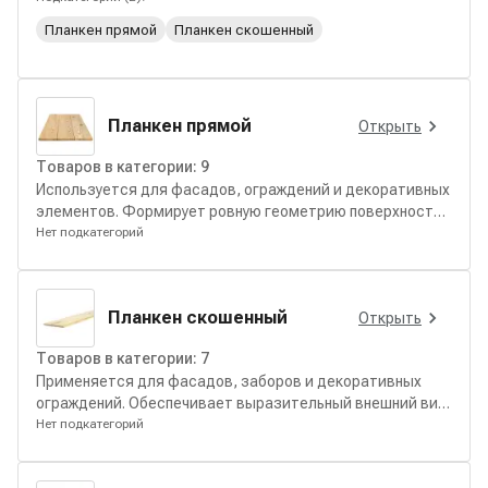
Планкен прямой
Планкен скошенный
Планкен прямой
Открыть
Товаров в категории:
9
Используется для фасадов, ограждений и декоративных
элементов. Формирует ровную геометрию поверхности
и лаконичный внешний вид.
Нет подкатегорий
Планкен скошенный
Открыть
Товаров в категории:
7
Применяется для фасадов, заборов и декоративных
ограждений. Обеспечивает выразительный внешний вид
и эффективный отвод влаги с поверхности.
Нет подкатегорий