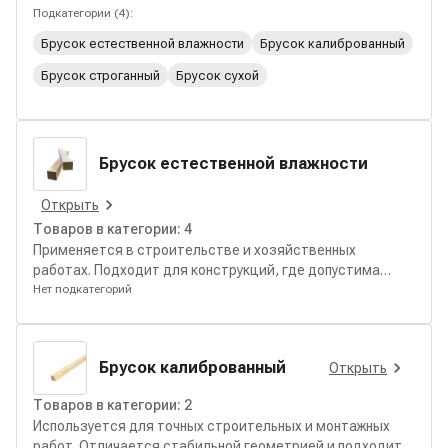
вспомогательных конструкций.
Подкатегории (
4
):
Брусок естественной влажности
Брусок калиброванный
Брусок строганный
Брусок сухой
Брусок естественной влажности
Открыть
Товаров в категории:
4
Применяется в строительстве и хозяйственных
работах. Подходит для конструкций, где допустима
естественная усадка древесины.
Нет подкатегорий
Брусок калиброванный
Открыть
Товаров в категории:
2
Используется для точных строительных и монтажных
работ. Отличается стабильной геометрией и подходит