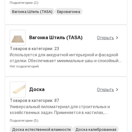
монтажа.
Подкатегории (
2
):
Вагонка Штиль (TASA)
Евровагонка
Вагонка Штиль (TASA)
Открыть
Товаров в категории:
23
Используется для аккуратной интерьерной и фасадной
отделки. Обеспечивает минимальные швы и спокойный
внешний вид поверхности.
Нет подкатегорий
Доска
Открыть
Товаров в категории:
87
Универсальный пиломатериал для строительных и
хозяйственных задач. Применяется в настилах,
обрешётке, каркасах и вспомогательных конструкциях.
Подкатегории (
5
):
Доска естественной влажности
Доска калиброванная