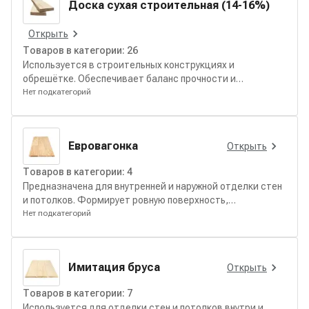
Доска сухая строительная (14-16%)
Открыть
Товаров в категории:
26
Используется в строительных конструкциях и
обрешётке. Обеспечивает баланс прочности и
стабильности при эксплуатации.
Нет подкатегорий
Евровагонка
Открыть
Товаров в категории:
4
Предназначена для внутренней и наружной отделки стен
и потолков. Формирует ровную поверхность,
обеспечивает аккуратный монтаж и подчёркивает
Нет подкатегорий
фактуру древесины.
Имитация бруса
Открыть
Товаров в категории:
7
Используется для отделки стен и потолков внутри и