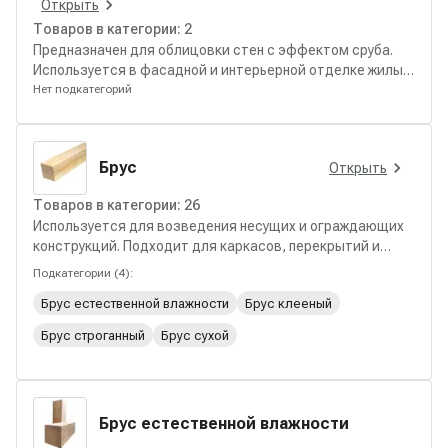
Открыть
Товаров в категории:
2
Предназначен для облицовки стен с эффектом сруба.
Используется в фасадной и интерьерной отделке жилых
и загородных зданий.
Нет подкатегорий
Брус
Открыть
Товаров в категории:
26
Используется для возведения несущих и ограждающих
конструкций. Подходит для каркасов, перекрытий и
строительных элементов различного назначения.
Подкатегории (
4
):
Брус естественной влажности
Брус клееный
Брус строганный
Брус сухой
Брус естественной влажности