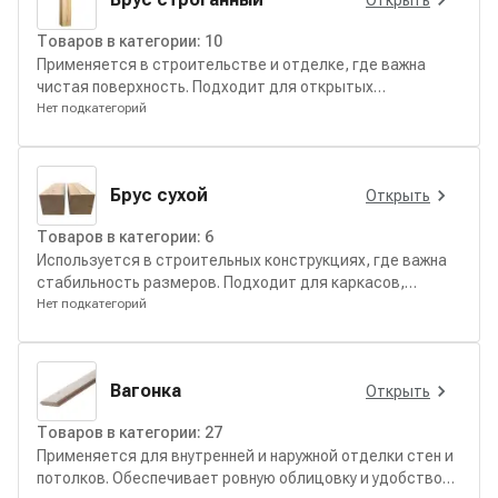
Открыть
Товаров в категории:
10
Применяется в строительстве и отделке, где важна
чистая поверхность. Подходит для открытых
конструкций и интерьерных решений.
Нет подкатегорий
Брус сухой
Открыть
Товаров в категории:
6
Используется в строительных конструкциях, где важна
стабильность размеров. Подходит для каркасов,
перекрытий и несущих элементов с предсказуемым
Нет подкатегорий
поведением материала.
Вагонка
Открыть
Товаров в категории:
27
Применяется для внутренней и наружной отделки стен и
потолков. Обеспечивает ровную облицовку и удобство