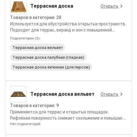
Террасная доска
Открыть
Товаров в категории:
28
Используется для обустройства открытых пространств.
Подходит для террас, веранд и зон с повышенной
нагрузкой и воздействием влаги.
Подкатегории (
3
):
Террасная доска вельвет
Террасная доска палубная (гладкая)
Террасная доска яхтенная (для пирсов)
Террасная доска вельвет
Открыть
Товаров в категории:
9
Применяется для террас и открытых площадок.
Рифлёная поверхность снижает скольжение и повышает
комфорт эксплуатации.
Нет подкатегорий