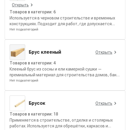
Открыть
Товаров в категории:
6
Используется в черновом строительстве и временных
конструкциях. Подходит для работ, где допускается
последующая усадка и изменение геометрии.
Нет подкатегорий
Брус клееный
Открыть
Товаров в категории:
4
Клееный брус из сосны и ели камерной сушки —
премиальный материал для строительства домов, бань
и несущих конструкций. Благодаря многослойной
Нет подкатегорий
структуре и строганной обработке он отличается
идеальной геометрией, высокой прочностью и
отсутствием усадки.
Брусок
Открыть
Товаров в категории:
18
Применяется в строительстве, отделке и столярных
работах. Используется для обрешётки, каркасов и