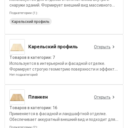
снаружи зданий. Формирует внешний вид массивного
бруса при меньшем весе конструкции.
Подкатегории (
1
):
Карельский профиль
Карельский профиль
Открыть
Товаров в категории:
7
Используется в интерьерной и фасадной отделке.
Формирует строгую геометрию поверхности и эффект
монолитной деревянной стены.
Нет подкатегорий
Планкен
Открыть
Товаров в категории:
16
Применяется в фасадной и ландшафтной отделке.
Обеспечивает аккуратный внешний вид и подходит для
горизонтального и вертикального монтажа.
Подкатегории (
2
):