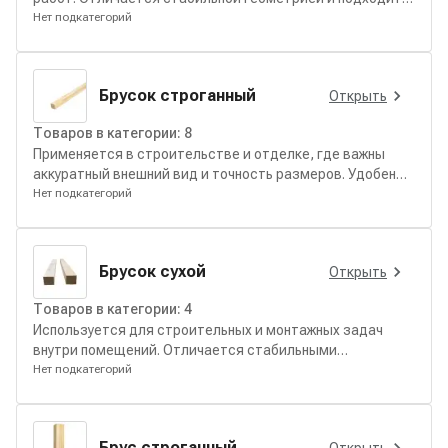
для каркасов, обрешётки и вспомогательных
Нет подкатегорий
конструкций внутри и снаружи помещений.
Брусок строганный
Открыть
Товаров в категории:
8
Применяется в строительстве и отделке, где важны
аккуратный внешний вид и точность размеров. Удобен
для интерьерных работ, декоративных элементов и
Нет подкатегорий
открытых конструкций.
Брусок сухой
Открыть
Товаров в категории:
4
Используется для строительных и монтажных задач
внутри помещений. Отличается стабильными
размерами и удобством обработки.
Нет подкатегорий
Брус строганный