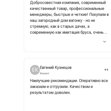
Добросовестная компания, современный
качественный товар, профессиональные
менеджеры, быстрые и четкие! Покупали в
наш загородный дом вагонку - но не
стремную, как в старых дачах, а
современную как имитация бруса, очень
красивая, стильная. Строители очень
хвалили качество- одно удовольствие
работать. Отдельная багодарность
менеджеру Сергею Тимонину:
максимально оперативно сделал поставку,
Евгений Кузнецов
при этом правильно побеспокоился о
ЕК
разных нюансах, которые очень хорошо
Клиент
повлияли на результат, а также помог в
Наилучшие рекомендации. Оперативно все
сложной ситуации с доставкой, лично ему
заказали и отгрузили. Качеством и
очень благодарна!! Успехов и процветания!
результатом доволен.