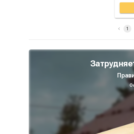
1
Затрудняе
Прави
О