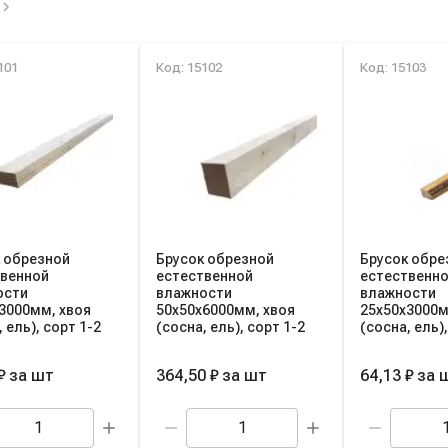
ок товаров категории
101
Код: 15102
Код: 15103
 обрезной
Брусок обрезной
Брусок обре
твенной
естественной
естественн
ости
влажности
влажности
3000мм, хвоя
50х50х6000мм, хвоя
25х50х3000м
 ель), сорт 1-2
(сосна, ель), сорт 1-2
(сосна, ель),
₽
за
шт
364,50 ₽
за
шт
64,13 ₽
за