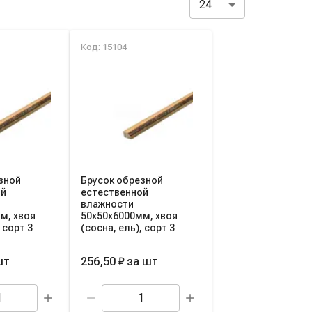
24
Код: 15104
зной
Брусок обрезной
ой
естественной
влажности
м, хвоя
50х50х6000мм, хвоя
 сорт 3
(сосна, ель), сорт 3
шт
256,50 ₽
за
шт