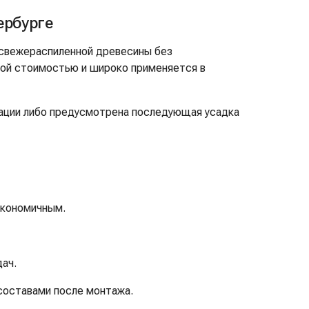
ербурге
 свежераспиленной древесины без
ной стоимостью и широко применяется в
атации либо предусмотрена последующая усадка
экономичным.
ач.
составами после монтажа.