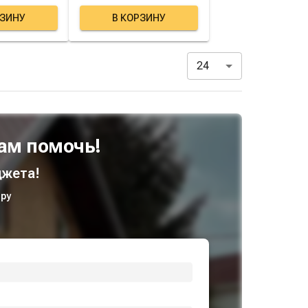
РЗИНУ
В КОРЗИНУ
24
ам помочь!
жета!
ру