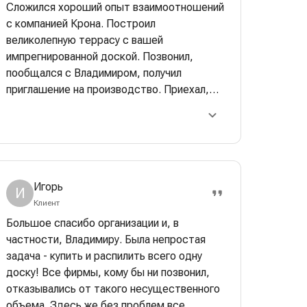
Сложился хороший опыт взаимоотношений
с компанией Крона. Построил
великолепную террасу с вашей
импрегнированной доской. Позвонил,
пообщался с Владимиром, получил
приглашение на производство. Приехал,
посмотрел как делается импрегнация,
приятно пообщался, получил технические
советы. Рекомендую однозначно!
Игорь
И
Клиент
Большое спасибо организации и, в
частности, Владимиру. Была непростая
задача - купить и распилить всего одну
доску! Все фирмы, кому бы ни позвонил,
отказывались от такого несущественного
объема. Здесь же без проблем все