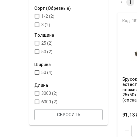
1
Сорт (Обрезные)
1-2 (2)
Спис
Код: 15
3 (2)
Толщина
25 (2)
50 (2)
Ширина
50 (4)
Брусок
естес
Длина
влажн
3000 (2)
25х50х
(сосна,
6000 (2)
91,13 
СБРОСИТЬ