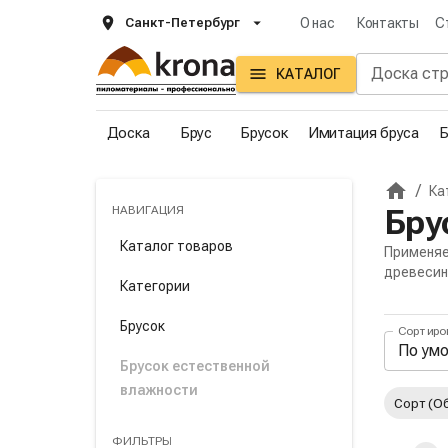
Санкт-Петербург
О нас
Контакты
С
КАТАЛОГ
Доска
Брус
Брусок
Имитация бруса
Б
/
Ка
Главна
НАВИГАЦИЯ
Бру
Каталог товаров
Применяе
древесин
Категории
Брусок
Сортиро
Пане
По ум
Брусок естественной
влажности
Акти
Сорт (О
ФИЛЬТРЫ