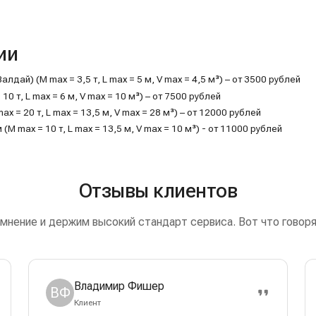
ии
ай) (M max = 3,5 т, L max = 5 м, V max = 4,5 м³) – от 3500 рублей
0 т, L max = 6 м, V max = 10 м³) – от 7500 рублей
= 20 т, L max = 13,5 м, V max = 28 м³) – от 12000 рублей
 max = 10 т, L max = 13,5 м, V max = 10 м³) - от 11000 рублей
Отзывы клиентов
мнение и держим высокий стандарт сервиса. Вот что говоря
Владимир Фишер
ВФ
Клиент