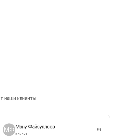
т наши клиенты:
Ману Файзуллоев
МФ
Клиент