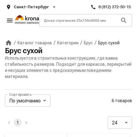
Санкт-Петербург
8 (812) 372-50-15
/
/
/
/
Каталог товаров
Категории
Брус
Брус сухой
Главная
Брус сухой
Используется в строительных конструкциях, где важна
стабильность размеров. Подходит для каркасов, перекрытий
и несущих элементов с предсказуемым поведением
материала.
Сортировать
Панель сортировки и отображения
По умолчанию
6 товаров
Активные и избранные фильтры
24
1