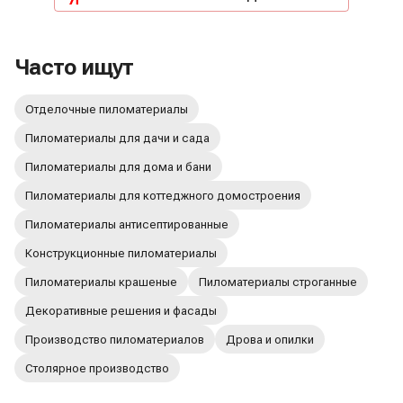
которые очень хорошо повлияли на
результат, а также помог в сложной
ситуации с доставкой, лично ему очень
Часто ищут
благодарна!! Успехов и процветания!
Отделочные пиломатериалы
Пиломатериалы для дачи и сада
Пиломатериалы для дома и бани
Пиломатериалы для коттеджного домостроения
Пиломатериалы антисептированные
Конструкционные пиломатериалы
Пиломатериалы крашеные
Пиломатериалы строганные
Декоративные решения и фасады
Производство пиломатериалов
Дрова и опилки
Столярное производство