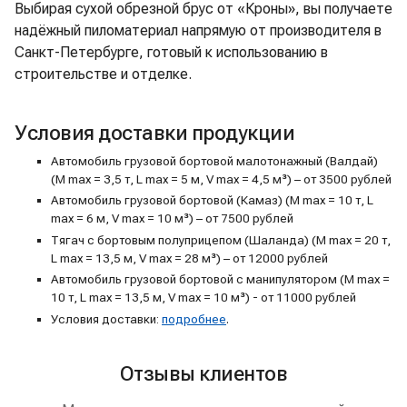
Выбирая сухой обрезной брус от «Кроны», вы получаете
надёжный пиломатериал напрямую от производителя в
Санкт-Петербурге, готовый к использованию в
строительстве и отделке.
Условия доставки продукции
Автомобиль грузовой бортовой малотонажный (Валдай)
(M max = 3,5 т, L max = 5 м, V max = 4,5 м³) – от 3500 рублей
Автомобиль грузовой бортовой (Камаз) (M max = 10 т, L
max = 6 м, V max = 10 м³) – от 7500 рублей
Тягач с бортовым полуприцепом (Шаланда) (M max = 20 т,
L max = 13,5 м, V max = 28 м³) – от 12000 рублей
Автомобиль грузовой бортовой с манипулятором (M max =
10 т, L max = 13,5 м, V max = 10 м³) - от 11000 рублей
Условия доставки:
подробнее
.
Отзывы клиентов