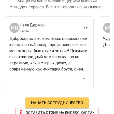
Мы ценим ваше мнение и держим высокий
стандарт сервиса. Вот что говорят наши клиенты:
Неля Дерман
НД
ВФ
Клиент
Добросовестная компания, современный
Чудес
качественный товар, профессиональные
Доска
менеджеры, быстрые и четкие! Покупали
в наш загородный дом вагонку - но не
стремную, как в старых дачах, а
современную как имитация бруса, очень
красивая, стильная. Строители очень
хвалили качество- одно удовольствие
работать. Отдельная багодарность
менеджеру Сергею Тимонину:
максимально оперативно сделал
НАЧАТЬ СОТРУДНИЧЕСТВО
поставку, при этом правильно
побеспокоился о разных нюансах,
ОСТАВИТЬ ОТЗЫВ НА ЯНДЕКС.КАРТАХ