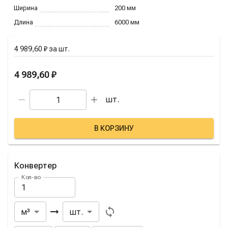
Ширина
200
мм
Длина
6000
мм
4 989,60 ₽
за
шт.
4 989,60 ₽
шт.
В КОРЗИНУ
Конвертер
Кол-во
Из
В
м³
шт.