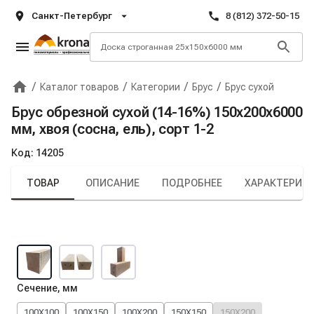
Санкт-Петербург
8 (812) 372-50-15
/
/
/
/
Каталог товаров
Категории
Брус
Брус сухой
Главная
Крона
Брус обрезной сухой (14-16%) 150х200х6000
мм, хвоя (сосна, ель), сорт 1-2
Код:
14205
ТОВАР
ОПИСАНИЕ
ПОДРОБНЕЕ
ХАРАКТЕРИС
Сечение, мм
100X100
100X150
100X200
150X150
150X200