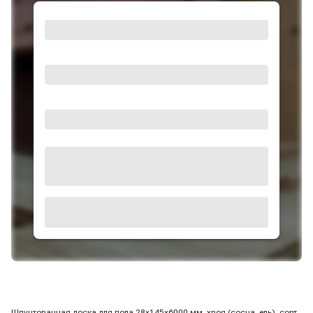
Шпунтованная доска для пола 28х145х6000 мм, хвоя (сосна, ель), сорт