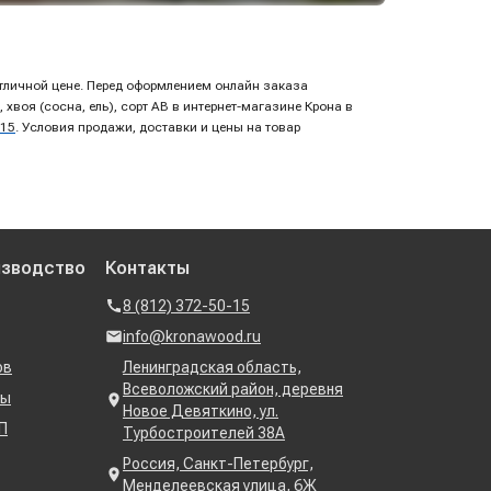
 отличной цене. Перед оформлением онлайн заказа
воя (сосна, ель), сорт AB в интернет-магазине Крона в
-15
. Условия продажи, доставки и цены на товар
изводство
Контакты
8 (812) 372-50-15
info@kronawood.ru
ов
Ленинградская область,
Всеволожский район, деревня
ны
Новое Девяткино, ул.
П
Турбостроителей 38А
Россия, Санкт-Петербург,
Менделеевская улица, 6Ж