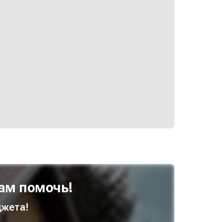
ам помочь!
жета!