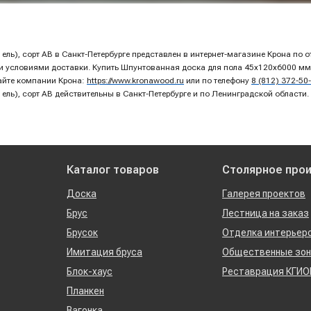
ель), сорт AB в Санкт-Петербурге представлен в интернет-магазине Крона по
условиями доставки. Купить Шпунтованная доска для пола 45х120х6000 мм, х
айте компании Крона:
https://www.kronawood.ru
или по телефону
8 (812) 372-50
ель), сорт AB действительны в Санкт-Петербурге и по Ленинградской области.
Каталог товаров
Столярное про
Доска
Галерея проектов
Брус
Лестница на заказ
Брусок
Отделка интерьер
Имитация бруса
Общественные зо
Блок-хаус
Реставрация КГИО
Планкен
Вагонка