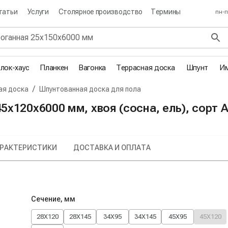
татьи
Услуги
Столярное производство
Термины
пн-п
лок-хаус
Планкен
Вагонка
Террасная доска
Шпунт
Им
/
ая доска
Шпунтованная доска для пола
х120х6000 мм, хвоя (сосна, ель), сорт 
РАКТЕРИСТИКИ
ДОСТАВКА И ОПЛАТА
Сечение, мм
28X120
28X145
34X95
34X145
45X95
45X120