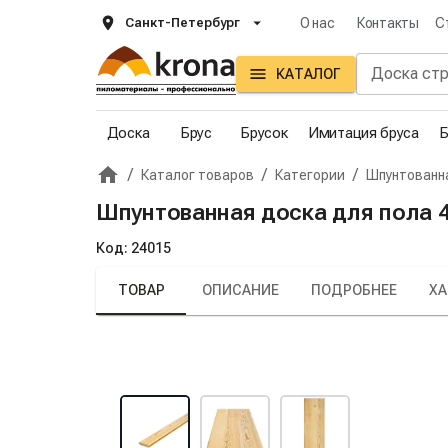
Санкт-Петербург
О нас
Контакты
С
КАТАЛОГ
Доска
Брус
Брусок
Имитация бруса
Б
/
/
/
Каталог товаров
Категории
Шпунтованн
Главная
Крона
Шпунтованная доска для пола 45
Код:
24015
ТОВАР
ОПИСАНИЕ
ПОДРОБНЕЕ
ХА