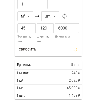
Из
В
м²
шт.
Толщина,
Ширина,
Длина, мм
мм
мм
СБРОСИТЬ
Ед. изм.
Цена
1
м. пог.
243 ₽
1
м²
2 025 ₽
1
м³
45 000 ₽
1
шт.
1 458 ₽