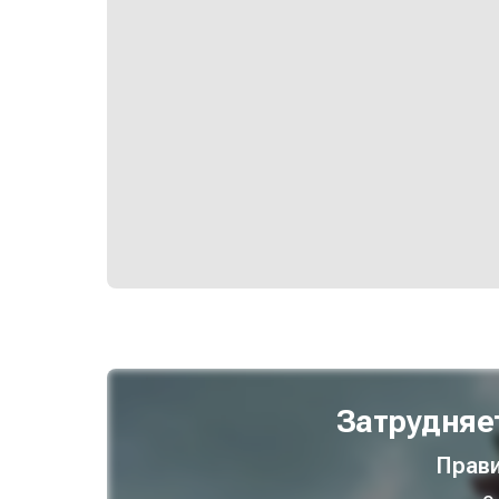
Затрудняе
Прави