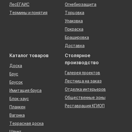
ЛесЕГАИС
Огнебиозащита
Термины и понятия
Торцовка
Упаковка
Покраска
Брашировка
Доставка
Каталог товаров
Столярное
производство
Доска
Галерея проектов
Брус
Лестница на заказ
Брусок
Отделка интерьеров
Имитация бруса
Общественные зоны
Блок-хаус
Реставрация КГИОП
Планкен
Вагонка
Террасная доска
Шпунт