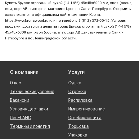
Купить Брусок строганный сухой (14-16%) 45х45х6000 мм, хвоя (сосна,
ель), сорт AB в интернет-магазине Крона в Санкт-Петербурге. Оформить
заказ можно на официальном сайте компании Крона:
https://www.kronawood.ru
или по телефону
8 (812) 372-50-15
. Условия
продажи, доставки и цены на товар Брусок строганный сухой (14-16%)
45х45х6000 мм, хвоя (сосна, ель), сорт AB действительны в Санкт-
Петербурге и по Ленинградской области.
О компании
Услуги
О нас
Сушка
Технические условия
Строжка
Вакансии
Распиловка
Условия доставки
Импрегнирование
ЛесЕГАИС
Огнебиозащита
Термины и понятия
Торцовка
Упаковка