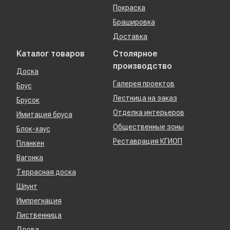
Покраска
Брашировка
Доставка
Каталог товаров
Столярное
производство
Доска
Галерея проектов
Брус
Лестница на заказ
Брусок
Отделка интерьеров
Имитация бруса
Общественные зоны
Блок-хаус
Реставрация КГИОП
Планкен
Вагонка
Террасная доска
Шпунт
Импрегнация
Лиственница
Дрова