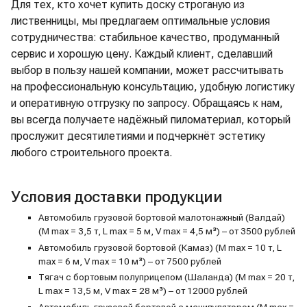
Для тех, кто хочет купить доску строганую из
лиственницы, мы предлагаем оптимальные условия
сотрудничества: стабильное качество, продуманный
сервис и хорошую цену. Каждый клиент, сделавший
выбор в пользу нашей компании, может рассчитывать
на профессиональную консультацию, удобную логистику
и оперативную отгрузку по запросу. Обращаясь к нам,
вы всегда получаете надёжный пиломатериал, который
прослужит десятилетиями и подчеркнёт эстетику
любого строительного проекта.
Условия доставки продукции
Автомобиль грузовой бортовой малотонажный (Валдай)
(M max = 3,5 т, L max = 5 м, V max = 4,5 м³) – от 3500 рублей
Автомобиль грузовой бортовой (Камаз) (M max = 10 т, L
max = 6 м, V max = 10 м³) – от 7500 рублей
Тягач с бортовым полуприцепом (Шаланда) (M max = 20 т,
L max = 13,5 м, V max = 28 м³) – от 12000 рублей
Автомобиль грузовой бортовой с манипулятором (M max =