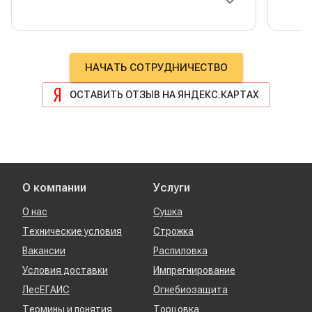
хвалили качество- одно удовольствие
работать. Отдельная багодарность
менеджеру Сергею Тимонину:
максимально оперативно сделал
НАЧАТЬ СОТРУДНИЧЕСТВО
поставку, при этом правильно
побеспокоился о разных нюансах,
ОСТАВИТЬ ОТЗЫВ НА ЯНДЕКС.КАРТАХ
которые очень хорошо повлияли на
результат, а также помог в сложной
ситуации с доставкой, лично ему очень
благодарна!! Успехов и процветания!
О компании
Услуги
О нас
Сушка
Технические условия
Строжка
Вакансии
Распиловка
Условия доставки
Импрегнирование
ЛесЕГАИС
Огнебиозащита
Термины и понятия
Торцовка