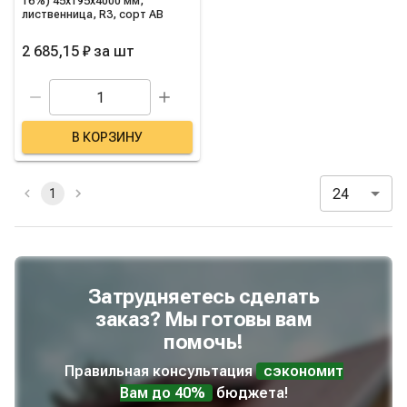
16%) 45х195х4000 мм,
лиственница, R3, сорт AB
2 685,15 ₽
за
шт
В КОРЗИНУ
24
1
Затрудняетесь сделать
заказ? Мы готовы вам
помочь!
Правильная консультация
сэкономит
Вам до 40%
бюджета!