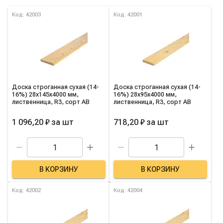
Список товаров категории
Код: 42003
Код: 42001
Доска строганная сухая (14-
Доска строганная сухая (14-
16%) 28х145х4000 мм,
16%) 28х95х4000 мм,
лиственница, R3, сорт AB
лиственница, R3, сорт AB
1 096,20 ₽
за
шт
718,20 ₽
за
шт
В КОРЗИНУ
В КОРЗИНУ
Код: 42002
Код: 42004