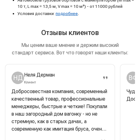
10 т, L max = 13,5 м, V max = 10 м³) - от 11000 рублей
Условия доставки:
подробнее
.
Отзывы клиентов
Мы ценим ваше мнение и держим высокий
стандарт сервиса. Вот что говорят наши клиенты:
Неля Дерман
НД
ВФ
Клиент
Добросовестная компания, современный
Чудес
качественный товар, профессиональные
Доска
менеджеры, быстрые и четкие! Покупали
в наш загородный дом вагонку - но не
стремную, как в старых дачах, а
современную как имитация бруса, очень
красивая, стильная. Строители очень