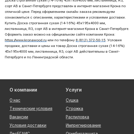
Доска строганная сухая (14-16%) 45х195х4000 мм, лиственница, R3,
сорт AB в Санкт-Петербурге представлен в интернет-магазине Крона по
отличной цене. Перед оформлением онлайн заказа рекомендуем
ознакомиться с описанием, характеристиками и условиями доставки.
Купить Доска строганная сухая (14-16%) 45х195х4000 мм,
лиственница, R3, сорт AB в интернет-магазине Крона в Санкт-Петербурге.
Оформить заказ можно на официальном сайте компании Крона:
https://www.kronawood.ru
или по телефону
8 (812) 372-50-15
. Условия
продажи, доставки и цены на товар Доска строганная сухая (14-16%)
45х195х4000 мм, лиственница, R3, сорт AB действительны в Санкт-
Петербурге и по Ленинградской области.
О компании
Услуги
О нас
Сушка
Технические условия
Строжка
Вакансии
Распиловка
Условия доставки
Импрегнирование
ЛесЕГАИС
Огнебиозащита