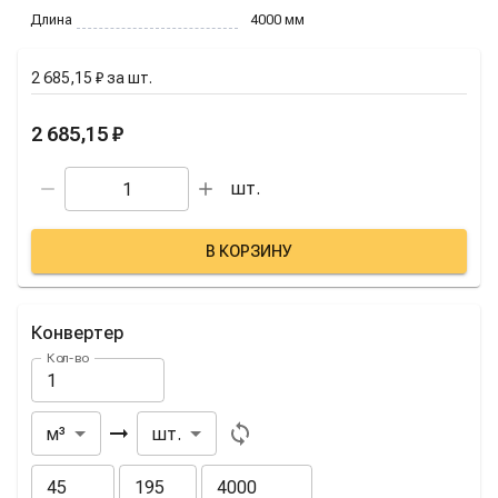
Длина
4000
мм
2 685,15 ₽
за
шт.
2 685,15 ₽
шт.
В КОРЗИНУ
Конвертер
Кол-во
Из
В
м³
шт.