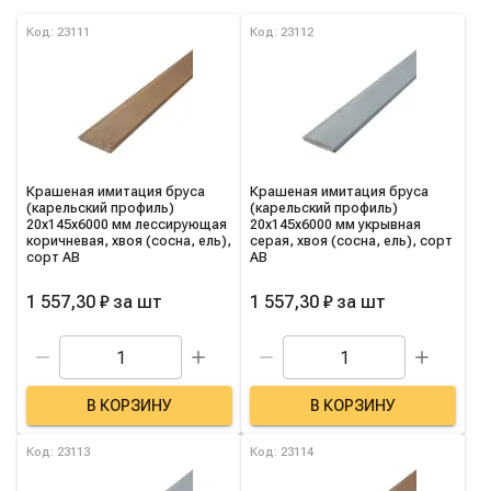
Список товаров категории
Код: 23111
Код: 23112
Крашеная имитация бруса
Крашеная имитация бруса
(карельский профиль)
(карельский профиль)
20х145х6000 мм лессирующая
20х145х6000 мм укрывная
коричневая, хвоя (сосна, ель),
серая, хвоя (сосна, ель), сорт
сорт АВ
АВ
1 557,30 ₽
за
шт
1 557,30 ₽
за
шт
В КОРЗИНУ
В КОРЗИНУ
Код: 23113
Код: 23114