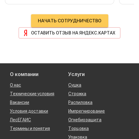
работать. Отдельная багодарность
менеджеру Сергею Тимонину:
максимально оперативно сделал
НАЧАТЬ СОТРУДНИЧЕСТВО
поставку, при этом правильно
побеспокоился о разных нюансах,
ОСТАВИТЬ ОТЗЫВ НА ЯНДЕКС.КАРТАХ
которые очень хорошо повлияли на
результат, а также помог в сложной
ситуации с доставкой, лично ему очень
благодарна!! Успехов и процветания!
О компании
Услуги
О нас
Сушка
Технические условия
Строжка
Вакансии
Распиловка
Условия доставки
Импрегнирование
ЛесЕГАИС
Огнебиозащита
Термины и понятия
Торцовка
Упаковка