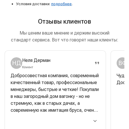
Условия доставки:
подробнее
.
Отзывы клиентов
Мы ценим ваше мнение и держим высокий
стандарт сервиса. Вот что говорят наши клиенты:
Неля Дерман
НД
ВФ
Клиент
Добросовестная компания, современный
Чудес
качественный товар, профессиональные
Доска
менеджеры, быстрые и четкие! Покупали
в наш загородный дом вагонку - но не
стремную, как в старых дачах, а
современную как имитация бруса, очень
красивая, стильная. Строители очень
хвалили качество- одно удовольствие