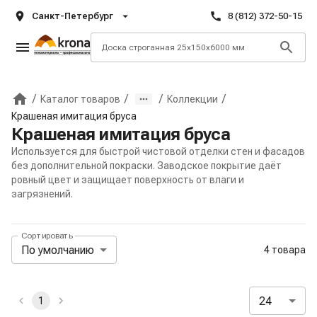
Санкт-Петербург
8 (812) 372-50-15
/
/
/
/
Каталог товаров
Коллекции
Главная
Крашеная имитация бруса
Крашеная имитация бруса
Используется для быстрой чистовой отделки стен и фасадов
без дополнительной покраски. Заводское покрытие даёт
ровный цвет и защищает поверхность от влаги и
загрязнений.
Сортировать
Панель сортировки и отображения
По умолчанию
4 товара
Активные и избранные фильтры
24
1