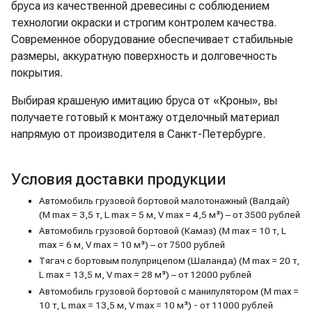
бруса из качественной древесины с соблюдением
технологии окраски и строгим контролем качества.
Современное оборудование обеспечивает стабильные
размеры, аккуратную поверхность и долговечность
покрытия.
Выбирая крашеную имитацию бруса от «Кроны», вы
получаете готовый к монтажу отделочный материал
напрямую от производителя в Санкт-Петербурге.
Условия доставки продукции
Автомобиль грузовой бортовой малотонажный (Валдай)
(M max = 3,5 т, L max = 5 м, V max = 4,5 м³) – от 3500 рублей
Автомобиль грузовой бортовой (Камаз) (M max = 10 т, L
max = 6 м, V max = 10 м³) – от 7500 рублей
Тягач с бортовым полуприцепом (Шаланда) (M max = 20 т,
L max = 13,5 м, V max = 28 м³) – от 12000 рублей
Автомобиль грузовой бортовой с манипулятором (M max =
10 т, L max = 13,5 м, V max = 10 м³) - от 11000 рублей