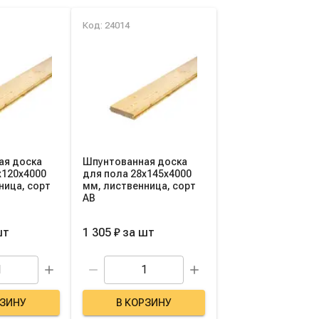
Код: 24014
ая доска
Шпунтованная доска
х120х4000
для пола 28х145х4000
ница, сорт
мм, лиственница, сорт
AB
шт
1 305 ₽
за
шт
РЗИНУ
В КОРЗИНУ