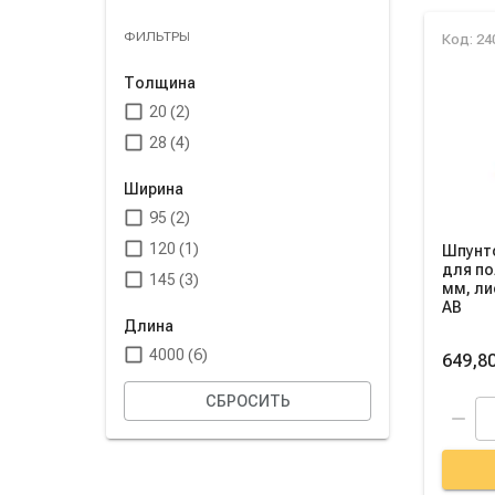
Спис
ФИЛЬТРЫ
Код: 24
Толщина
20 (2)
28 (4)
Ширина
95 (2)
120 (1)
Шпунт
для по
145 (3)
мм, ли
AB
Длина
4000 (6)
649,80
СБРОСИТЬ