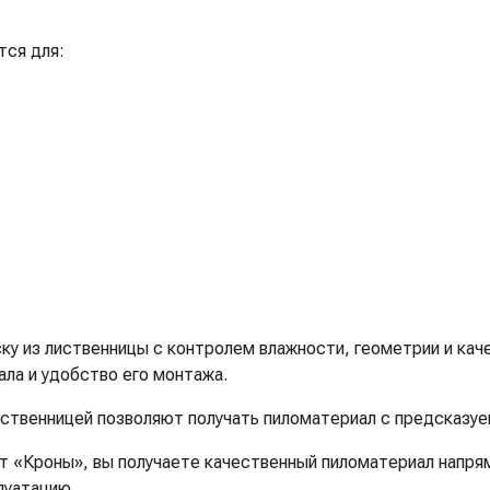
тся для:
у из лиственницы с контролем влажности, геометрии и кач
ла и удобство его монтажа.
иственницей позволяют получать пиломатериал с предсказу
т «Кроны», вы получаете качественный пиломатериал напря
луатацию.