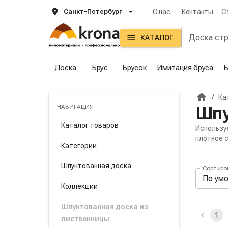
Санкт-Петербург
О нас
Контакты
С
КАТАЛОГ
Доска
Брус
Брусок
Имитация бруса
Б
/
Ка
Главна
НАВИГАЦИЯ
Шпу
Каталог товаров
Использу
плотное 
Категории
Шпунтованная доска
Сортиро
Пане
По ум
Коллекции
Акти
Шпунтованная доска из
1
лиственницы