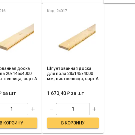
016
Код: 24017
ованная доска
Шпунтованная доска
ла 20х145х4000
для пола 28х145х4000
ственница, сорт A
мм, лиственница, сорт A
₽
за
шт
1 670,40 ₽
за
шт
В КОРЗИНУ
В КОРЗИНУ