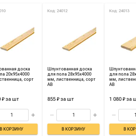
ок товаров категории
010
Код: 24012
Код: 24013
ованная доска
Шпунтованная доска
Шпунтованн
ла 20х95х4000
для пола 28х95х4000
для пола 28
ственница, сорт
мм, лиственница, сорт
мм, листвен
AB
AB
 ₽
за
шт
855 ₽
за
шт
1 080 ₽
за
В КОРЗИНУ
В КОРЗИНУ
В КО