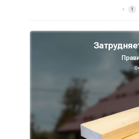
1
Затрудняе
Прави
О