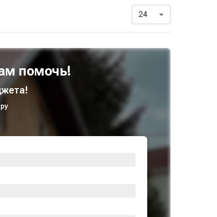
24
ам помочь!
жета!
ру