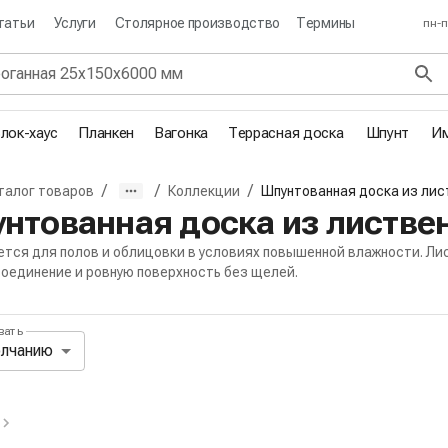
татьи
Услуги
Столярное производство
Термины
пн-п
лок-хаус
Планкен
Вагонка
Террасная доска
Шпунт
Им
/
/
/
талог товаров
Коллекции
Шпунтованная доска из ли
я
нтованная доска из листве
ется для полов и облицовки в условиях повышенной влажности. Лис
соединение и ровную поверхность без щелей.
вать
ль сортировки и отображения товар
олчанию
вные и избранные фильтры