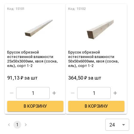
Список товаров категории
Код: 15101
Код: 15102
Брусок обрезной
Брусок обрезной
естественной влажности
естественной влажности
25х50х3000мм, хвоя (сосна,
50х50х6000мм, хвоя (сосна,
ель), сорт 1-2
ель), сорт 1-2
91,13 ₽
за
шт
364,50 ₽
за
шт
В КОРЗИНУ
В КОРЗИНУ
24
1