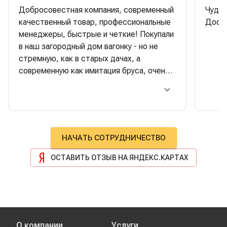
Добросовестная компания, современный
Чудес
качественный товар, профессиональные
Доска
менеджеры, быстрые и четкие! Покупали
в наш загородный дом вагонку - но не
стремную, как в старых дачах, а
современную как имитация бруса, очень
красивая, стильная. Строители очень
хвалили качество- одно удовольствие
работать. Отдельная багодарность
менеджеру Сергею Тимонину:
максимально оперативно сделал
НАЧАТЬ СОТРУДНИЧЕСТВО
поставку, при этом правильно
побеспокоился о разных нюансах,
ОСТАВИТЬ ОТЗЫВ НА ЯНДЕКС.КАРТАХ
которые очень хорошо повлияли на
результат, а также помог в сложной
ситуации с доставкой, лично ему очень
благодарна!! Успехов и процветания!
О компании
Услуги