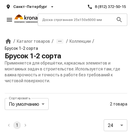
Санкт-Петербург
8 (812) 372-50-15
/
/
/
/
Каталог товаров
Коллекции
Главная
Брусок 1-2 сорта
Брусок 1-2 сорта
Применяется для обрешётки, каркасных элементов и
монтажных задач в строительстве. Используется там, где
важна прочность и точность в работе без требований к
чистовой поверхности.
Сортировать
Панель сортировки и отображения
По умолчанию
2 товара
Активные и избранные фильтры
24
1