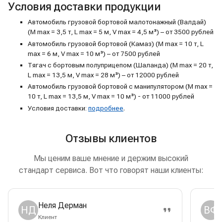
Условия доставки продукции
Автомобиль грузовой бортовой малотонажный (Валдай)
(M max = 3,5 т, L max = 5 м, V max = 4,5 м³) – от 3500 рублей
Автомобиль грузовой бортовой (Камаз) (M max = 10 т, L
max = 6 м, V max = 10 м³) – от 7500 рублей
Тягач с бортовым полуприцепом (Шаланда) (M max = 20 т,
L max = 13,5 м, V max = 28 м³) – от 12000 рублей
Автомобиль грузовой бортовой с манипулятором (M max =
10 т, L max = 13,5 м, V max = 10 м³) - от 11000 рублей
Условия доставки:
подробнее
.
Отзывы клиентов
Мы ценим ваше мнение и держим высокий
стандарт сервиса. Вот что говорят наши клиенты:
Неля Дерман
НД
ВФ
Клиент