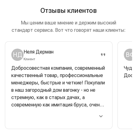
Отзывы клиентов
Мы ценим ваше мнение и держим высокий
стандарт сервиса. Вот что говорят наши клиенты:
Неля Дерман
НД
ВФ
Клиент
Добросовестная компания, современный
Чудес
качественный товар, профессиональные
Доска
менеджеры, быстрые и четкие! Покупали
в наш загородный дом вагонку - но не
стремную, как в старых дачах, а
современную как имитация бруса, очень
красивая, стильная. Строители очень
хвалили качество- одно удовольствие
работать. Отдельная багодарность
менеджеру Сергею Тимонину: