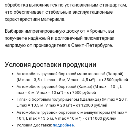
обработка выполняется по установленным стандартам,
что обеспечивает стабильные эксплуатационные
характеристики материала.
Выбирая импрегнированную доску от «Кроны», вы
получаете надёжный и долговечный пиломатериал
напрямую от производителя в Санкт-Петербурге.
Условия доставки продукции
Автомобиль грузовой бортовой малотонажный (Валдай)
(M max = 3,5 т, L max = 5 м, V max = 4,5 м³) – от 3500 рублей
Автомобиль грузовой бортовой (Камаз) (M max = 10 т, L
max = 6 м, V max = 10 м³) – от 7500 рублей
Тягач с бортовым полуприцепом (Шаланда) (M max = 20 т,
L max = 13,5 м, V max = 28 м³) – от 12000 рублей
Автомобиль грузовой бортовой с манипулятором (M max =
10 т, L max = 13,5 м, V max = 10 м³) - от 11000 рублей
Условия доставки:
подробнее
.