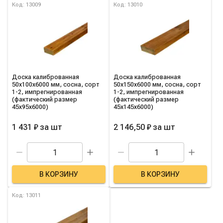
Список товаров категории
Код: 13009
Код: 13010
Доска калиброванная
Доска калиброванная
50х100х6000 мм, сосна, сорт
50х150х6000 мм, сосна, сорт
1-2, импрегнированная
1-2, импрегнированная
(фактический размер
(фактический размер
45х95х6000)
45х145х6000)
1 431 ₽
за
шт
2 146,50 ₽
за
шт
В КОРЗИНУ
В КОРЗИНУ
Код: 13011