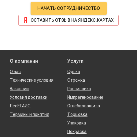
максимально оперативно сделал
НАЧАТЬ СОТРУДНИЧЕСТВО
поставку, при этом правильно
побеспокоился о разных нюансах,
ОСТАВИТЬ ОТЗЫВ НА ЯНДЕКС.КАРТАХ
которые очень хорошо повлияли на
результат, а также помог в сложной
ситуации с доставкой, лично ему очень
благодарна!! Успехов и процветания!
О компании
Услуги
О нас
Сушка
Технические условия
Строжка
Вакансии
Распиловка
Условия доставки
Импрегнирование
ЛесЕГАИС
Огнебиозащита
Термины и понятия
Торцовка
Упаковка
Покраска