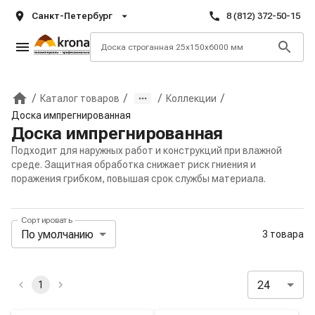
Санкт-Петербург
8 (812) 372-50-15
/
/
/
/
Каталог товаров
Коллекции
Главная
Доска импрегнированная
Доска импрегнированная
Подходит для наружных работ и конструкций при влажной
среде. Защитная обработка снижает риск гниения и
поражения грибком, повышая срок службы материала.
Сортировать
Панель сортировки и отображения
По умолчанию
3 товара
Активные и избранные фильтры
24
1