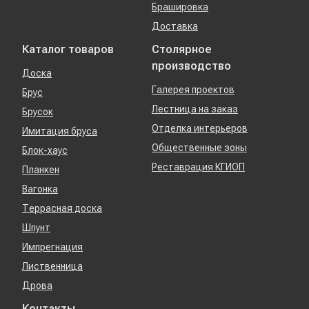
Брашировка
Доставка
Каталог товаров
Столярное
производство
Доска
Галерея проектов
Брус
Лестница на заказ
Брусок
Отделка интерьеров
Имитация бруса
Общественные зоны
Блок-хаус
Реставрация КГИОП
Планкен
Вагонка
Террасная доска
Шпунт
Импрегнация
Лиственница
Дрова
Контакты