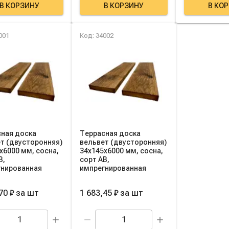
В КОРЗИНУ
В КОРЗИНУ
В КО
001
Код: 34002
ная доска
Террасная доска
т (двусторонняя)
вельвет (двусторонняя)
х6000 мм, сосна,
34х145х6000 мм, сосна,
B,
сорт AB,
гнированная
импрегнированная
70 ₽
за
шт
1 683,45 ₽
за
шт