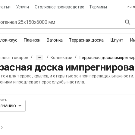
татьи
Услуги
Столярное производство
Термины
пн-п
лок-хаус
Планкен
Вагонка
Террасная доска
Шпунт
Им
/
/
/
талог товаров
Коллекции
Террасная доска импрегни
я
расная доска импрегнирова
тся для террас, крылец и открытых зон при перепадах влажности
ениям и продлевает срок службы настила.
вать
ль сортировки и отображения товар
олчанию
вные и избранные фильтры