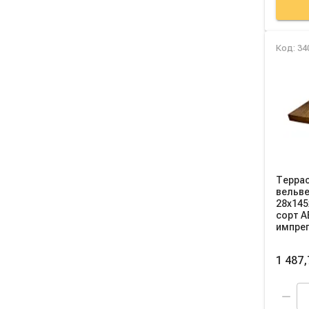
Код: 34
Террас
вельве
28х145
сорт A
импре
1 487,