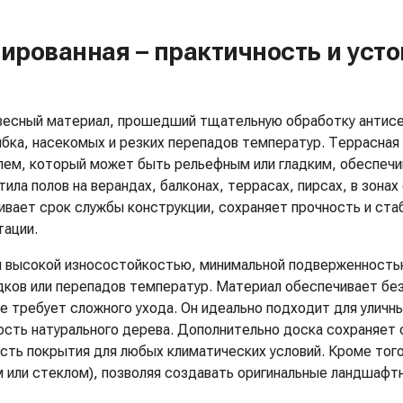
ированная – практичность и уст
весный материал, прошедший тщательную обработку антис
ибка, насекомых и резких перепадов температур. Террасная
лем, который может быть рельефным или гладким, обеспечи
ла полов на верандах, балконах, террасах, пирсах, в зонах
ивает срок службы конструкции, сохраняет прочность и ста
тации.
я высокой износостойкостью, минимальной подверженность
дков или перепадов температур. Материал обеспечивает бе
е требует сложного ухода. Он идеально подходит для уличны
ость натурального дерева. Дополнительно доска сохраняет 
ость покрытия для любых климатических условий. Кроме тог
 или стеклом), позволяя создавать оригинальные ландшафт