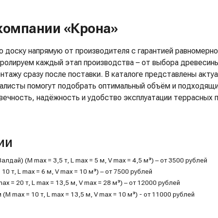
 компании «Крона»
ю доску напрямую от производителя с гарантией равномерно
ролируем каждый этап производства – от выбора древесины
нтажу сразу после поставки. В каталоге представлены акту
иалисты помогут подобрать оптимальный объём и подходящи
вечность, надёжность и удобство эксплуатации террасных п
ии
ай) (M max = 3,5 т, L max = 5 м, V max = 4,5 м³) – от 3500 рублей
0 т, L max = 6 м, V max = 10 м³) – от 7500 рублей
= 20 т, L max = 13,5 м, V max = 28 м³) – от 12000 рублей
 max = 10 т, L max = 13,5 м, V max = 10 м³) - от 11000 рублей