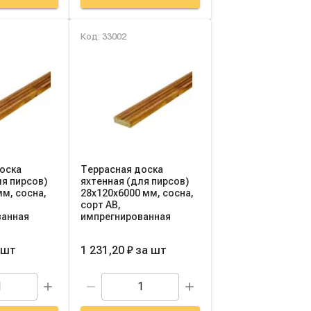
Код: 33002
оска
Террасная доска
ля пирсов)
яхтенная (для пирсов)
мм, сосна,
28х120х6000 мм, сосна,
сорт AB,
ванная
импрегнированная
шт
1 231,20 ₽
за
шт