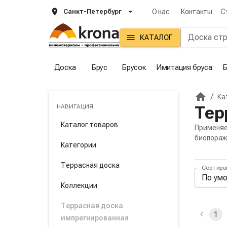
Санкт-Петербург
О нас
Контакты
С
КАТАЛОГ
Доска
Брус
Брусок
Имитация бруса
Б
/
Ка
Главна
НАВИГАЦИЯ
Тер
Каталог товаров
Применяе
биопораж
Категории
Террасная доска
Сортиро
Пане
По ум
Коллекции
Акти
Террасная доска
1
импрегнированная