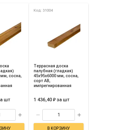
Код: 31004
оска
Террасная доска
ладкая)
палубная (гладкая)
 мм, сосна,
45х95х6000 мм, сосна,
сорт AB,
ванная
импрегнированная
за
шт
1 436,40 ₽
за
шт
РЗИНУ
В КОРЗИНУ