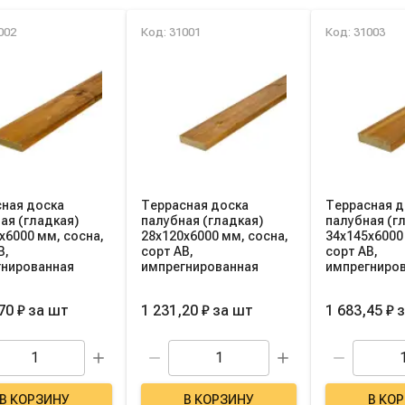
ок товаров категории
002
Код: 31001
Код: 31003
ная доска
Террасная доска
Террасная д
ая (гладкая)
палубная (гладкая)
палубная (г
х6000 мм, сосна,
28х120х6000 мм, сосна,
34х145х6000
B,
сорт AB,
сорт AB,
гнированная
импрегнированная
импрегниро
70 ₽
за
шт
1 231,20 ₽
за
шт
1 683,45 ₽
В КОРЗИНУ
В КОРЗИНУ
В КО