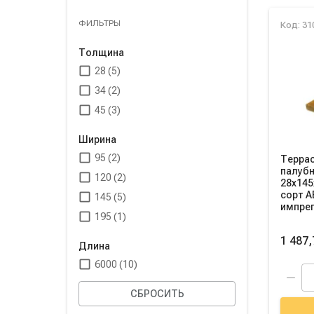
Спис
ФИЛЬТРЫ
Код: 31
Толщина
28 (5)
34 (2)
45 (3)
Ширина
95 (2)
Террас
палубн
120 (2)
28х145
сорт A
145 (5)
импре
195 (1)
1 487,
Длина
6000 (10)
СБРОСИТЬ