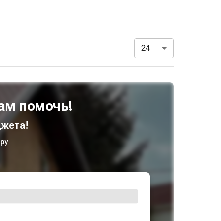
24
ам помочь!
жета!
ру