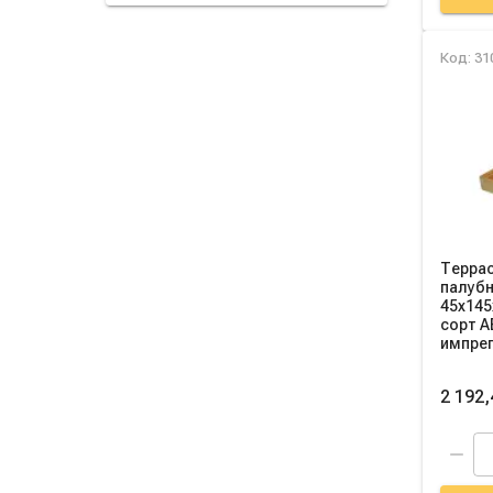
Код: 31
Террас
палубн
45х145
сорт A
импре
2 192,