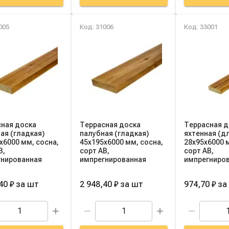
005
Код: 31006
Код: 33001
ная доска
Террасная доска
Террасная д
ая (гладкая)
палубная (гладкая)
яхтенная (д
х6000 мм, сосна,
45х195х6000 мм, сосна,
28х95х6000 
B,
сорт AB,
сорт AB,
гнированная
импрегнированная
импрегниро
40 ₽
за
шт
2 948,40 ₽
за
шт
974,70 ₽
за