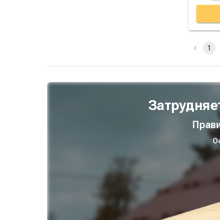
1
Затрудняе
Прави
О