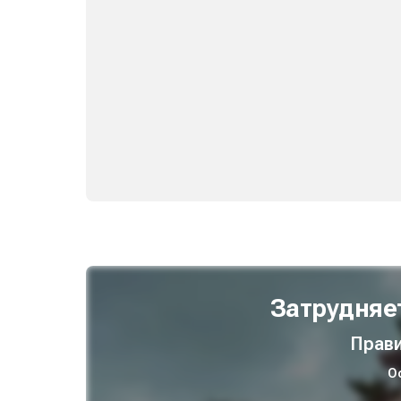
Затрудняе
Прави
О