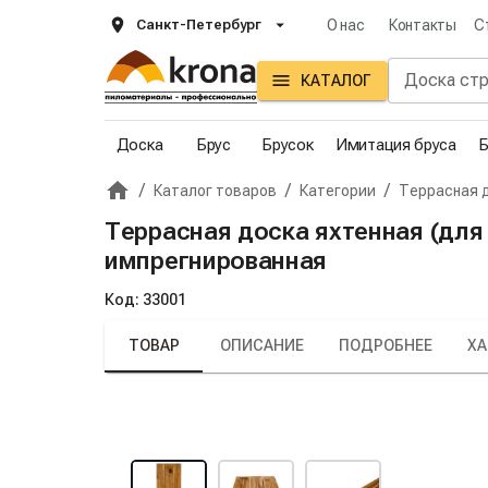
Санкт-Петербург
О нас
Контакты
С
КАТАЛОГ
Доска
Брус
Брусок
Имитация бруса
Б
/
/
/
Каталог товаров
Категории
Террасная 
Главная
Крона
Террасная доска яхтенная (для 
импрегнированная
Код:
33001
ТОВАР
ОПИСАНИЕ
ПОДРОБНЕЕ
ХА