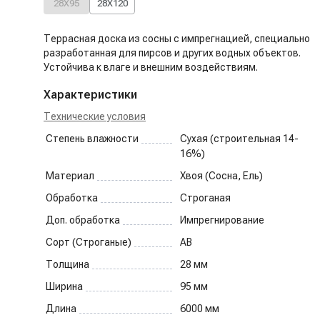
28X95
28X120
Террасная доска из сосны с импрегнацией, специально
разработанная для пирсов и других водных объектов.
Устойчива к влаге и внешним воздействиям.
Характеристики
Технические условия
Степень влажности
Сухая (строительная 14-
16%)
Материал
Хвоя (Сосна, Ель)
Обработка
Строганая
Доп. обработка
Импрегнирование
Сорт (Строганые)
AB
Толщина
28
мм
Ширина
95
мм
Длина
6000
мм