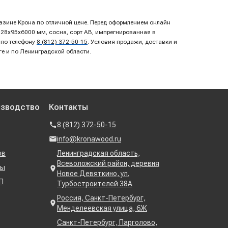
газине Крона по отличной цене. Перед оформлением онлайн
 28х95х6000 мм, сосна, сорт AB, импрегнированная в
 по телефону
8 (812) 372-50-15
. Условия продажи, доставки и
ге и по Ленинградской области.
изводство
Контакты
8 (812) 372-50-15
info@kronawood.ru
ов
Ленинградская область,
Всеволожский район, деревня
ны
Новое Девяткино, ул.
П
Турбостроителей 38А
Россия, Санкт-Петербург,
Менделеевская улица, 6Ж
Санкт-Петербург, Парголово,