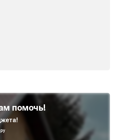
ам помочь!
жета!
ру