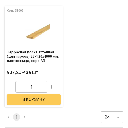
Список товаров категории
Код: 33003
Террасная доска яхтенная
(для пирсов) 28х120х4000 мм,
лиственница, сорт AB
907,20 ₽
за
шт
В КОРЗИНУ
24
1