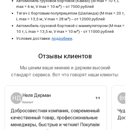
Автомобиль грузовой бортовой (Камаз) (M max = 10 т, L
max = 6 м, V max = 10 м³) – от 7500 рублей
Тягач с бортовым полуприцепом (Шаланда) (M max = 20 т,
L max = 13,5 м, V max = 28 м³) – от 12000 рублей
Автомобиль грузовой бортовой с манипулятором (M max =
10 т, L max = 13,5 м, V max = 10 м³) - от 11000 рублей
Условия доставки:
подробнее
.
Отзывы клиентов
Мы ценим ваше мнение и держим высокий
стандарт сервиса. Вот что говорят наши клиенты:
Неля Дерман
НД
ВФ
Клиент
Добросовестная компания, современный
Чудес
качественный товар, профессиональные
Доска
менеджеры, быстрые и четкие! Покупали