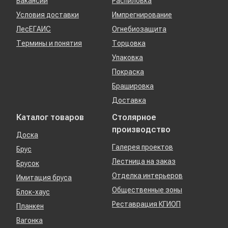
Вакансии
Распиловка
Условия доставки
Импрегнирование
ЛесЕГАИС
Огнебиозащита
Термины и понятия
Торцовка
Упаковка
Покраска
Брашировка
Доставка
Каталог товаров
Столярное
производство
Доска
Галерея проектов
Брус
Лестница на заказ
Брусок
Отделка интерьеров
Имитация бруса
Общественные зоны
Блок-хаус
Реставрация КГИОП
Планкен
Вагонка