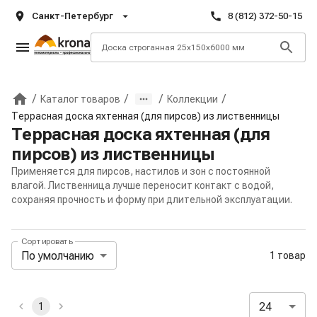
Санкт-Петербург
8 (812) 372-50-15
/
/
/
/
Каталог товаров
Коллекции
Главная
Террасная доска яхтенная (для пирсов) из лиственницы
Террасная доска яхтенная (для
пирсов) из лиственницы
Применяется для пирсов, настилов и зон с постоянной
влагой. Лиственница лучше переносит контакт с водой,
сохраняя прочность и форму при длительной эксплуатации.
Сортировать
Панель сортировки и отображения
По умолчанию
1 товар
Активные и избранные фильтры
24
1