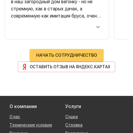
в наш загородный дом вагонку - но не
стремную, как в старых дачах, а
современную как имитация бруса, очень
красивая, стильная. Строители очень
хвалили качество- одно удовольствие
работать. Отдельная багодарность
менеджеру Сергею Тимонину:
максимально оперативно сделал
НАЧАТЬ СОТРУДНИЧЕСТВО
поставку, при этом правильно
побеспокоился о разных нюансах,
ОСТАВИТЬ ОТЗЫВ НА ЯНДЕКС.КАРТАХ
которые очень хорошо повлияли на
результат, а также помог в сложной
ситуации с доставкой, лично ему очень
благодарна!! Успехов и процветания!
О компании
Услуги
О нас
Сушка
Технические условия
Строжка