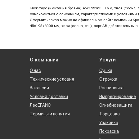
Блок-хаус (имитация бревна) 45х195х6000 мм, хвоя (сосна, 
ознакомиться с описанием, характеристиками и условиями дос
Оформить заказ можно на официальном сайте компании Кр
45х195х6000 мм, хвоя (сосна, ель), сорт AB действительны в
О компании
Услуги
О нас
Сушка
Технические условия
Строжка
Вакансии
Распиловка
Условия доставки
Импрегнирование
ЛесЕГАИС
Огнебиозащита
Термины и понятия
Торцовка
Упаковка
Покраска