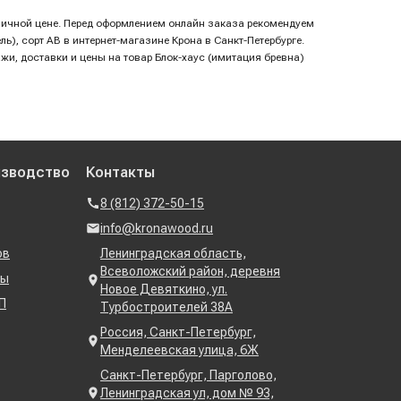
отличной цене. Перед оформлением онлайн заказа рекомендуем
ь), сорт AB в интернет-магазине Крона в Санкт-Петербурге.
ажи, доставки и цены на товар Блок-хаус (имитация бревна)
изводство
Контакты
8 (812) 372-50-15
info@kronawood.ru
ов
Ленинградская область,
Всеволожский район, деревня
ны
Новое Девяткино, ул.
П
Турбостроителей 38А
Россия, Санкт-Петербург,
Менделеевская улица, 6Ж
Санкт-Петербург, Парголово,
Ленинградская ул, дом № 93,