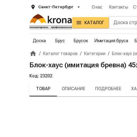
Санкт-Петербург
О нас
Контакты
С
КАТАЛОГ
Доска
Брус
Брусок
Имитация бруса
Б
/
/
/
Каталог товаров
Категории
Блок-хаус (
Главная
Крона
Блок-хаус (имитация бревна) 45
Код:
23202
ТОВАР
ОПИСАНИЕ
ПОДРОБНЕЕ
ХА