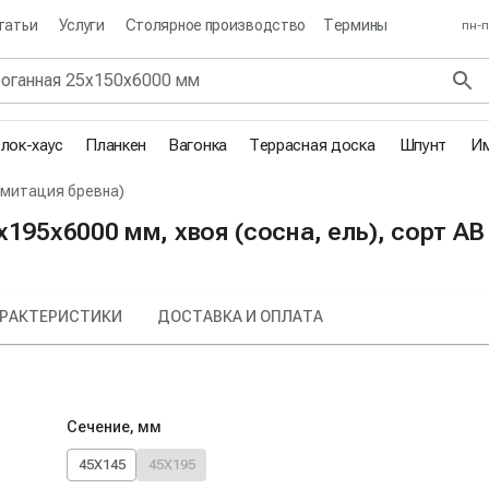
татьи
Услуги
Столярное производство
Термины
пн-п
лок-хаус
Планкен
Вагонка
Террасная доска
Шпунт
Им
имитация бревна)
х195х6000 мм, хвоя (сосна, ель), сорт AB
РАКТЕРИСТИКИ
ДОСТАВКА И ОПЛАТА
Сечение, мм
45X145
45X195