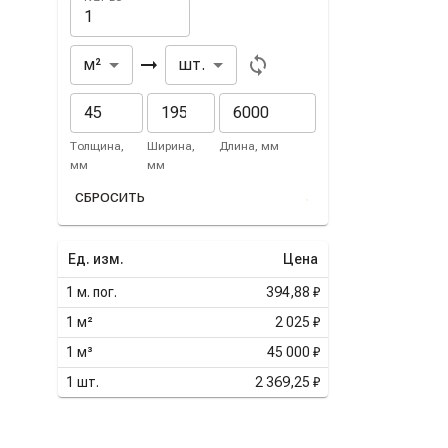
Из
В
м²
шт.
Толщина,
Ширина,
Длина, мм
мм
мм
СБРОСИТЬ
Ед. изм.
Цена
1
м. пог.
394,88 ₽
1
м²
2 025 ₽
1
м³
45 000 ₽
1
шт.
2 369,25 ₽