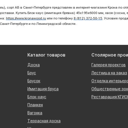
ель), сорт AB в Санкт-Петербурге представлен в интернет-магазине Крона по 
тавки. Купить Блок-хаус (имитация бревна) 45х195х6000 мм, хвоя (сосна, ел
она:
https://www.kronawood.ru
или по телефону
8 (812) 372-50-15
. Условия прод
 Санкт-Петербурге и по Ленинградской области.
Каталог товаров
Столярное про
Доска
Галерея проектов
Брус
Лестница на заказ
Брусок
Отделка интерьер
Имитация бруса
Общественные зо
Блок-хаус
Реставрация КГИО
Планкен
Вагонка
Террасная доска