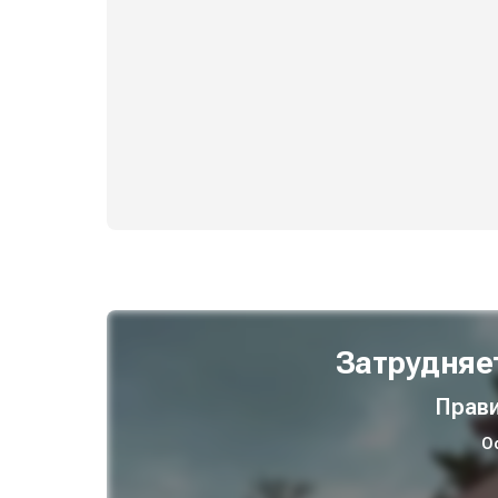
Затрудняе
Прави
О