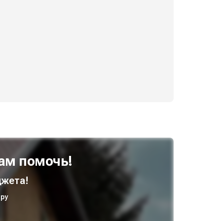
ам помочь!
жета!
ру