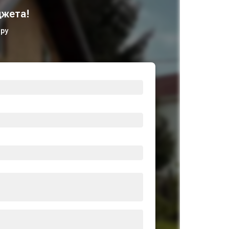
жета!
ру