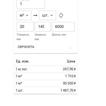
Из
В
м²
шт.
Толщина,
Ширина,
Длина, мм
мм
мм
СБРОСИТЬ
Ед. изм.
Цена
1
м. пог.
247,95 ₽
1
м²
1 710 ₽
1
м³
85 500 ₽
1
шт.
1 487,70 ₽