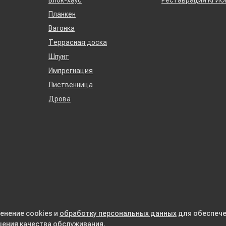
Блок-хаус
Реставрация КГИО
Планкен
Вагонка
Террасная доска
Шпунт
Импрегнация
Лиственница
Дрова
енение cookies и
обработку персональных данных
для обеспече
шения качества обслуживания.