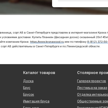
енница, сорт AB в Санкт-Петербурге представлен в интернет-магазине Крона 
 условиями доставки. Купить Планкен (фасадная доска) скошенный 20х145х60
айте компании Крона:
https://www.kronawood.ru
или по телефону
8 (812) 372-50
сорт AB действительны в Санкт-Петербурге и по Ленинградской области.
Каталог товаров
Столярное про
Доска
Галерея проектов
Брус
Лестница на заказ
Брусок
Отделка интерьер
Имитация бруса
Общественные зо