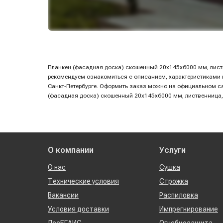
Планкен (фасадная доска) скошенный 20х145х6000 мм, листв
рекомендуем ознакомиться с описанием, характеристиками и
Санкт-Петербурге. Оформить заказ можно на официальном с
(фасадная доска) скошенный 20х145х6000 мм, лиственница, 
О компании
Услуги
О нас
Сушка
Технические условия
Строжка
Вакансии
Распиловка
Условия доставки
Импрегнирование