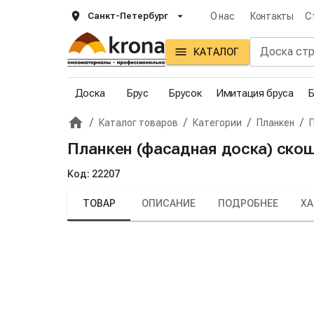
Санкт-Петербург
О нас
Контакты
С
КАТАЛОГ
Доска
Брус
Брусок
Имитация бруса
Б
/
/
/
/
Каталог товаров
Категории
Планкен
Главная
Крона
Планкен (фасадная доска) скош
Код:
22207
ТОВАР
ОПИСАНИЕ
ПОДРОБНЕЕ
ХА