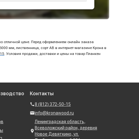
по отличной цене. Перед оформлением онлайн заказа
00 мм, лиственница, сорт AB в интернет-магазине Крона в
-15
. Условия продажи, доставки и цены на товар Планкен
изводство
Контакты
8 (812) 372-50-15
info@kronawood.ru
ов
Ленинградская область,
Всеволожский район, деревня
ны
Новое Девяткино, ул.