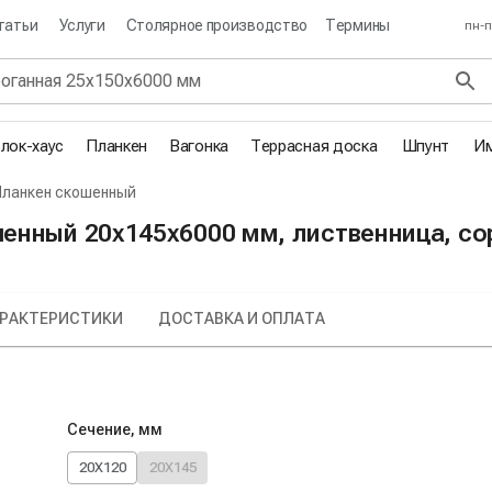
татьи
Услуги
Столярное производство
Термины
пн-п
лок-хаус
Планкен
Вагонка
Террасная доска
Шпунт
Им
Планкен скошенный
енный 20х145х6000 мм, лиственница, со
РАКТЕРИСТИКИ
ДОСТАВКА И ОПЛАТА
Сечение, мм
20X120
20X145