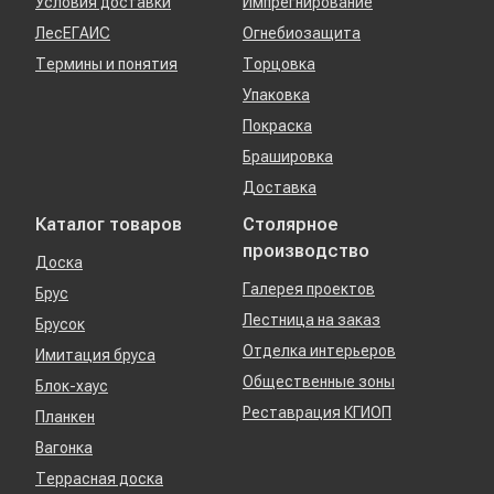
Условия доставки
Импрегнирование
ЛесЕГАИС
Огнебиозащита
Термины и понятия
Торцовка
Упаковка
Покраска
Брашировка
Доставка
Каталог товаров
Столярное
производство
Доска
Галерея проектов
Брус
Лестница на заказ
Брусок
Отделка интерьеров
Имитация бруса
Общественные зоны
Блок-хаус
Реставрация КГИОП
Планкен
Вагонка
Террасная доска