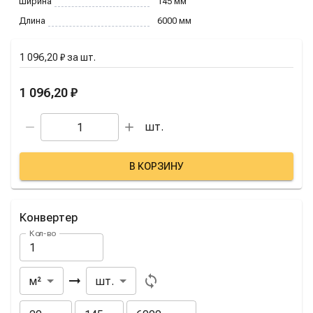
Ширина
145
мм
Длина
6000
мм
1 096,20 ₽
за
шт.
1 096,20 ₽
шт.
В КОРЗИНУ
Конвертер
Кол-во
Из
В
м²
шт.