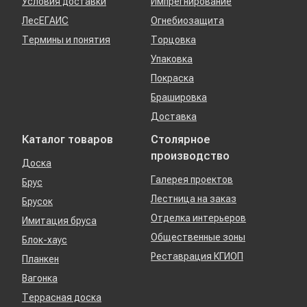
Условия доставки
Импрегнирование
ЛесЕГАИС
Огнебиозащита
Термины и понятия
Торцовка
Упаковка
Покраска
Брашировка
Доставка
Каталог товаров
Столярное
производство
Доска
Галерея проектов
Брус
Лестница на заказ
Брусок
Отделка интерьеров
Имитация бруса
Общественные зоны
Блок-хаус
Реставрация КГИОП
Планкен
Вагонка
Террасная доска