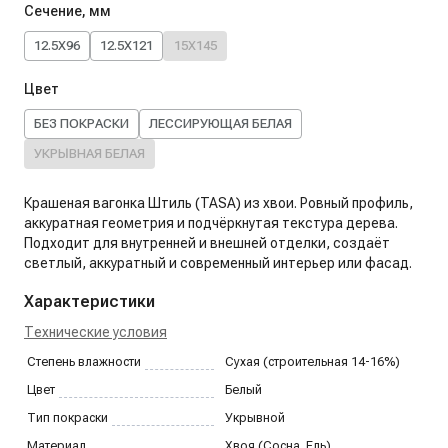
Сечение, мм
12.5X96
12.5X121
15X145
Цвет
БЕЗ ПОКРАСКИ
ЛЕССИРУЮЩАЯ БЕЛАЯ
УКРЫВНАЯ БЕЛАЯ
Крашеная вагонка Штиль (TASA) из хвои. Ровный профиль,
аккуратная геометрия и подчёркнутая текстура дерева.
Подходит для внутренней и внешней отделки, создаёт
светлый, аккуратный и современный интерьер или фасад.
Характеристики
Технические условия
Степень влажности
Сухая (строительная 14-16%)
Цвет
Белый
Тип покраски
Укрывной
Материал
Хвоя (Сосна, Ель)