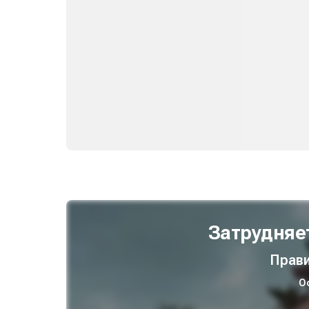
Затрудняе
Прави
О