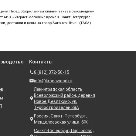
й цене. Перед оформлением онлайн заказа рекомендуем
т AB в интернет-магазине Крона в Санкт-Петербурге.
ажи, доставки и цены на товар Вагонка Штиль (TASA)
изводство
Контакты
8 (812) 372-50-15
info@kronawood.ru
ов
Ленинградская область,
Всеволожский район, деревня
ны
Новое Девяткино, ул.
П
Турбостроителей 38А
Россия, Санкт-Петербург,
Менделеевская улица, 6Ж
Санкт-Петербург, Парголово,