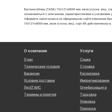
Вагонка Штиль (TASA) 15х121х6000 мм, хвоя (сосна, ель), с
ознакомиться с описанием, характеристиками и условиями до
Оформить заказ можно на официальном сайте компании Кр
15х121х6000 мм, хвоя (сосна, ель), сорт AB действительны в
О компании
Услуги
О нас
Сушка
Технические условия
Строжка
Вакансии
Распиловка
Условия доставки
Импрегнирование
ЛесЕГАИС
Огнебиозащита
Термины и понятия
Торцовка
Упаковка
Покраска