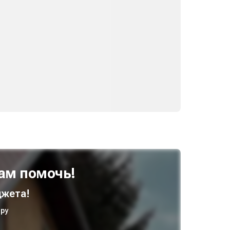
ам помочь!
жета!
ру