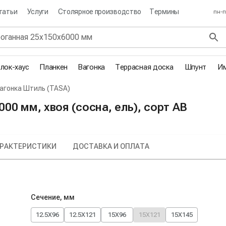
татьи
Услуги
Столярное производство
Термины
пн-п
лок-хаус
Планкен
Вагонка
Террасная доска
Шпунт
Им
агонка Штиль (TASA)
00 мм, хвоя (сосна, ель), сорт AB
РАКТЕРИСТИКИ
ДОСТАВКА И ОПЛАТА
Сечение, мм
12.5X96
12.5X121
15X96
15X121
15X145