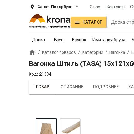
Санкт-Петербург
О нас
Контакты
С
КАТАЛОГ
Доска
Брус
Брусок
Имитация бруса
Б
/
/
/
/
Каталог товаров
Категории
Вагонка
В
Главная
Крона
Вагонка Штиль (TASA) 15х121х60
Код:
21304
ТОВАР
ОПИСАНИЕ
ПОДРОБНЕЕ
ХА