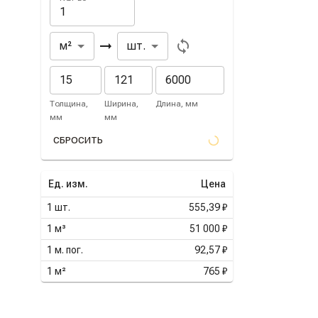
Из
В
м²
шт.
Толщина,
Ширина,
Длина, мм
мм
мм
СБРОСИТЬ
Ед. изм.
Цена
1
шт.
555,39 ₽
1
м³
51 000 ₽
1
м. пог.
92,57 ₽
1
м²
765 ₽