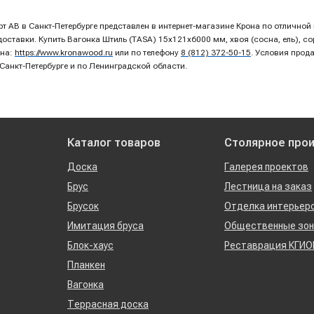
орт AB в Санкт-Петербурге представлен в интернет-магазине Крона по отлично
ставки. Купить Вагонка Штиль (TASA) 15х121х6000 мм, хвоя (сосна, ель), сор
она:
https://www.kronawood.ru
или по телефону
8 (812) 372-50-15
. Условия прод
 Санкт-Петербурге и по Ленинградской области.
Каталог товаров
Столярное про
Доска
Галерея проектов
Брус
Лестница на заказ
Брусок
Отделка интерьер
Имитация бруса
Общественные зо
Блок-хаус
Реставрация КГИО
Планкен
Вагонка
Террасная доска