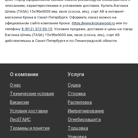
описанием, характеристиками и условиями доставки. Купить Вагонка
Штиль (TASA) 15х96х6000 мм, хвоя (сосна, ель), сорт AB в интернет-
магазине Крона в Санкт-Петербурге. Оформить заказ можно на
официальном сайте компании Крона:
https://www.kronawood.ru
или по
телефону
8 (812) 372-50-15
. Условия продажи, доставки и цены на товар
Вагонка Штиль (TASA) 15х96х6000 мм, хвоя (сосна, ель), сорт AB
действительны в Санкт-Петербурге и по Ленинградской области.
О компании
Услуги
О нас
Сушка
Технические условия
Строжка
Вакансии
Распиловка
Условия доставки
Импрегнирование
ЛесЕГАИС
Огнебиозащита
Термины и понятия
Торцовка
Упаковка