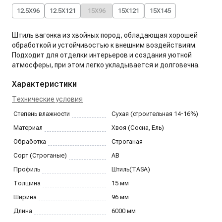
12.5X96
12.5X121
15X96
15X121
15X145
Штиль вагонка из хвойных пород, обладающая хорошей
обработкой и устойчивостью к внешним воздействиям.
Подходит для отделки интерьеров и создания уютной
атмосферы, при этом легко укладывается и долговечна.
Характеристики
Технические условия
Степень влажности
Сухая (строительная 14-16%)
Материал
Хвоя (Сосна, Ель)
Обработка
Строганая
Сорт (Строганые)
AB
Профиль
Штиль(TASA)
Толщина
15
мм
Ширина
96
мм
Длина
6000
мм