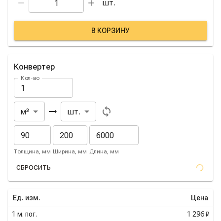
шт.
В КОРЗИНУ
Конвертер
Кол-во
Из
В
м³
шт.
Толщина, мм
Ширина, мм
Длина, мм
СБРОСИТЬ
Ед. изм.
Цена
1
м. пог.
1 296 ₽