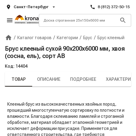
Санкт-Петербург
8 (812) 372-50-15
/
/
/
/
Каталог товаров
Категории
Брус
Брус клееный
Главная
Крона
Брус клееный сухой 90х200х6000 мм, хвоя
(сосна, ель), сорт АВ
Код:
14404
ТОВАР
ОПИСАНИЕ
ПОДРОБНЕЕ
ХАРАКТЕРИС
Клееный брус из высококачественных хвойных пород,
прошедший многоступенчатую сортировку по плотности и
влажности. Благодаря склеиванию ламелей и строганной
обработке, материал обладает эталонной геометрией и
исключает деформации при усадке. Применяется для
ответственного строительства, где требуются