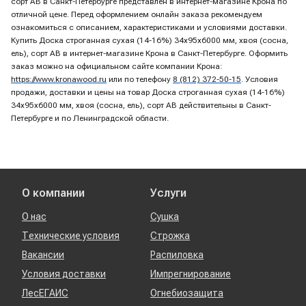
сорт AB в Санкт-Петербурге представлен в интернет-магазине Крона по
отличной цене. Перед оформлением онлайн заказа рекомендуем
ознакомиться с описанием, характеристиками и условиями доставки.
Купить Доска строганная сухая (14-16%) 34х95х6000 мм, хвоя (сосна,
ель), сорт AB в интернет-магазине Крона в Санкт-Петербурге. Оформить
заказ можно на официальном сайте компании Крона:
https://www.kronawood.ru
или по телефону
8 (812) 372-50-15
. Условия
продажи, доставки и цены на товар Доска строганная сухая (14-16%)
34х95х6000 мм, хвоя (сосна, ель), сорт AB действительны в Санкт-
Петербурге и по Ленинградской области.
О компании
Услуги
О нас
Сушка
Технические условия
Строжка
Вакансии
Распиловка
Условия доставки
Импрегнирование
ЛесЕГАИС
Огнебиозащита