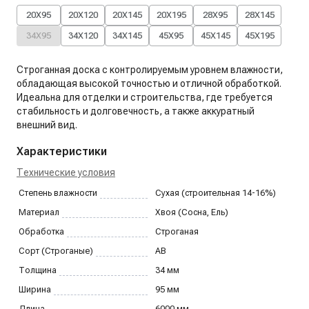
20X95
20X120
20X145
20X195
28X95
28X145
34X95
34X120
34X145
45X95
45X145
45X195
Строганная доска с контролируемым уровнем влажности,
обладающая высокой точностью и отличной обработкой.
Идеальна для отделки и строительства, где требуется
стабильность и долговечность, а также аккуратный
внешний вид.
Характеристики
Технические условия
Степень влажности
Сухая (строительная 14-16%)
Материал
Хвоя (Сосна, Ель)
Обработка
Строганая
Сорт (Строганые)
AB
Толщина
34
мм
Ширина
95
мм
Длина
6000
мм