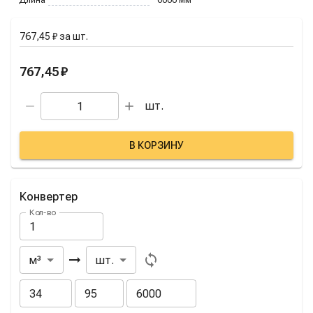
767,45 ₽
за
шт.
767,45 ₽
шт.
В КОРЗИНУ
Конвертер
Кол-во
Из
В
м³
шт.