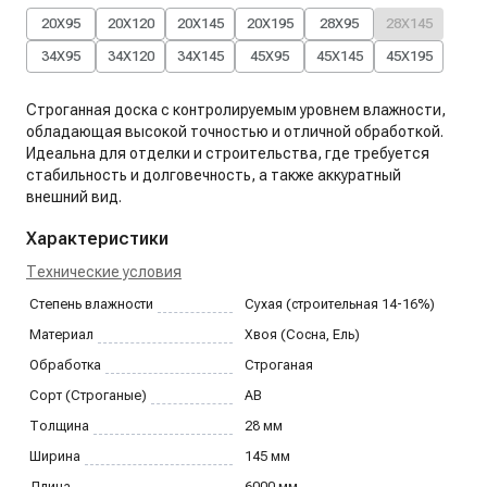
20X95
20X120
20X145
20X195
28X95
28X145
34X95
34X120
34X145
45X95
45X145
45X195
Строганная доска с контролируемым уровнем влажности,
обладающая высокой точностью и отличной обработкой.
Идеальна для отделки и строительства, где требуется
стабильность и долговечность, а также аккуратный
внешний вид.
Характеристики
Технические условия
Степень влажности
Сухая (строительная 14-16%)
Материал
Хвоя (Сосна, Ель)
Обработка
Строганая
Сорт (Строганые)
AB
Толщина
28
мм
Ширина
145
мм
Длина
6000
мм