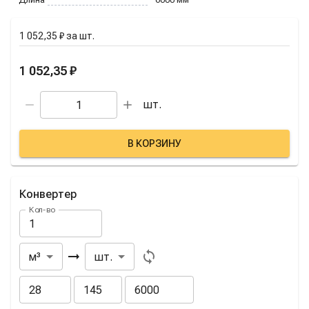
1 052,35 ₽
за
шт.
1 052,35 ₽
шт.
В КОРЗИНУ
Конвертер
Кол-во
Из
В
м³
шт.