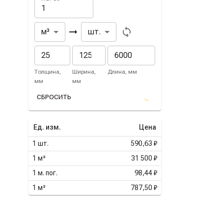
Из
В
м³
шт.
Толщина,
Ширина,
Длина, мм
мм
мм
СБРОСИТЬ
Ед. изм.
Цена
1
шт.
590,63 ₽
1
м³
31 500 ₽
1
м. пог.
98,44 ₽
1
м²
787,50 ₽