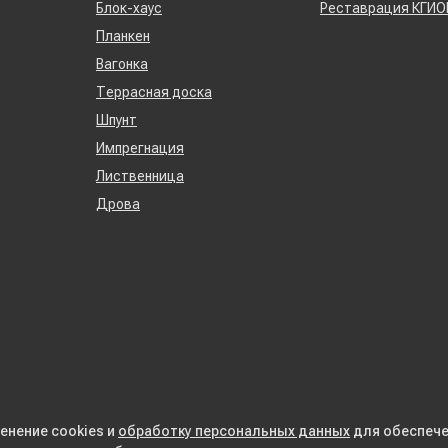
Блок-хаус
Реставрация КГИО
Планкен
Вагонка
Террасная доска
Шпунт
Импрегнация
Лиственница
Дрова
енение cookies и
обработку персональных данных
для обеспече