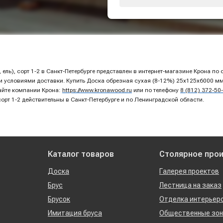
ель), сорт 1-2 в Санкт-Петербурге представлен в интернет-магазине Крона п
условиями доставки. Купить Доска обрезная сухая (8-12%) 25х125х6000 мм, х
айте компании Крона:
https://www.kronawood.ru
или по телефону
8 (812) 372-50
сорт 1-2 действительны в Санкт-Петербурге и по Ленинградской области.
Каталог товаров
Столярное про
Доска
Галерея проектов
Брус
Лестница на заказ
Брусок
Отделка интерьер
Имитация бруса
Общественные зо