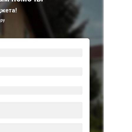
жета!
ру