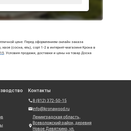
о отличной цене. Перед оформлением онлайн заказа
воя (сосна, ель), сорт 1-2 в интернет-магазине Крона в
-15
. Условия продажи, доставки и цены на товар Доска
изводство
Контакты
8 (812) 372-50-15
info@kronawood.ru
ов
Ленинградская область,
Всеволожский район, деревня
ны
Новое Девяткино, ул.