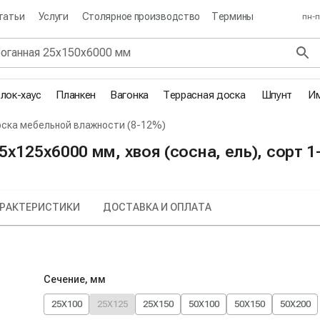
татьи
Услуги
Столярное производство
Термины
пн-п
лок-хаус
Планкен
Вагонка
Террасная доска
Шпунт
Им
ска мебельной влажности (8-12%)
х125х6000 мм, хвоя (сосна, ель), сорт 1
РАКТЕРИСТИКИ
ДОСТАВКА И ОПЛАТА
Сечение, мм
25X100
25X125
25X150
50X100
50X150
50X200