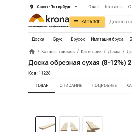
Санкт-Петербург
О нас
Контакты
С
КАТАЛОГ
Доска
Брус
Брусок
Имитация бруса
Б
/
/
/
/
Каталог товаров
Категории
Доска
До
Главная
Крона
Доска обрезная сухая (8-12%) 25
Код:
11228
ТОВАР
ОПИСАНИЕ
ПОДРОБНЕЕ
ХА