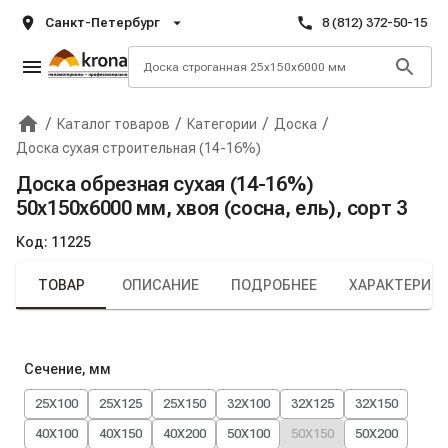
Санкт-Петербург
8 (812) 372-50-15
/
/
/
/
Каталог товаров
Категории
Доска
Главная
Крона
Доска сухая строительная (14-16%)
Доска обрезная сухая (14-16%)
50х150х6000 мм, хвоя (сосна, ель), сорт 3
Код:
11225
ТОВАР
ОПИСАНИЕ
ПОДРОБНЕЕ
ХАРАКТЕРИС
Сечение, мм
25X100
25X125
25X150
32X100
32X125
32X150
40X100
40X150
40X200
50X100
50X150
50X200