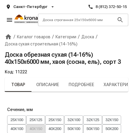
Санкт-Петербург
8 (812) 372-50-15
/
/
/
/
Каталог товаров
Категории
Доска
Главная
Крона
Доска сухая строительная (14-16%)
Доска обрезная сухая (14-16%)
40х150х6000 мм, хвоя (сосна, ель), сорт 3
Код:
11222
ТОВАР
ОПИСАНИЕ
ПОДРОБНЕЕ
ХАРАКТЕРИС
Сечение, мм
25X100
25X125
25X150
32X100
32X125
32X150
40X100
40X150
40X200
50X100
50X150
50X200