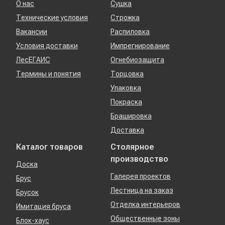
О нас
Сушка
Технические условия
Строжка
Вакансии
Распиловка
Условия доставки
Импрегнирование
ЛесЕГАИС
Огнебиозащита
Термины и понятия
Торцовка
Упаковка
Покраска
Брашировка
Доставка
Каталог товаров
Столярное
производство
Доска
Галерея проектов
Брус
Лестница на заказ
Брусок
Отделка интерьеров
Имитация бруса
Общественные зоны
Блок-хаус