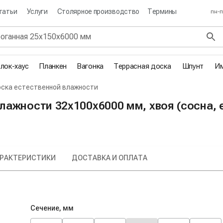
татьи
Услуги
Столярное производство
Термины
пн-п
лок-хаус
Планкен
Вагонка
Террасная доска
Шпунт
Им
ска естественной влажности
ажности 32х100х6000 мм, хвоя (сосна, е
РАКТЕРИСТИКИ
ДОСТАВКА И ОПЛАТА
Сечение, мм