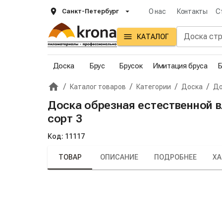
Санкт-Петербург
О нас
Контакты
С
КАТАЛОГ
Доска
Брус
Брусок
Имитация бруса
Б
/
/
/
/
Каталог товаров
Категории
Доска
До
Главная
Крона
Доска обрезная естественной вл
сорт 3
Код:
11117
ТОВАР
ОПИСАНИЕ
ПОДРОБНЕЕ
ХА