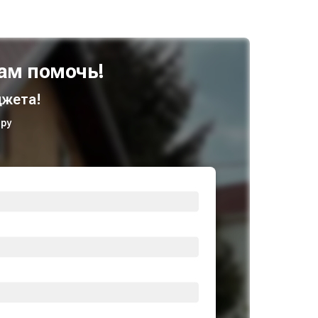
ам помочь!
жета!
ру