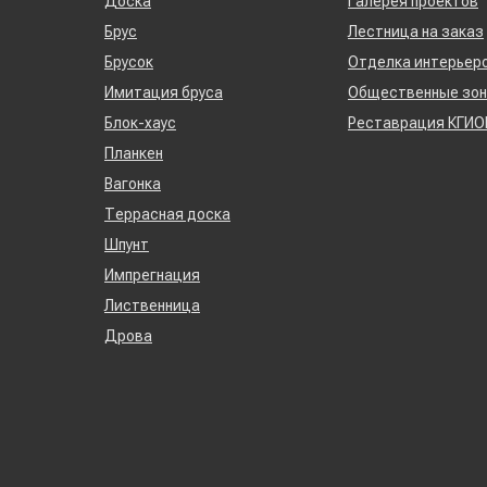
Доска
Галерея проектов
Брус
Лестница на заказ
Брусок
Отделка интерьер
Имитация бруса
Общественные зо
Блок-хаус
Реставрация КГИО
Планкен
Вагонка
Террасная доска
Шпунт
Импрегнация
Лиственница
Дрова