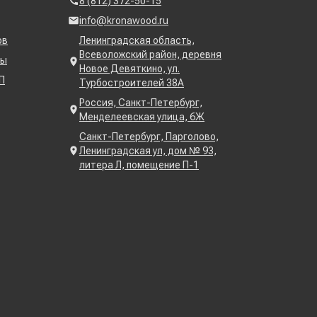
8 (812) 372-50-15
info@kronawood.ru
ов
Ленинградская область,
Всеволожский район, деревня
ны
Новое Девяткино, ул.
П
Турбостроителей 38А
Россия, Санкт-Петербург,
Менделеевская улица, 6Ж
Санкт-Петербург, Парголово,
Ленинградская ул, дом № 93,
литера Л, помещение П-1