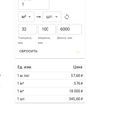
Из
В
м³
шт.
Толщина,
Ширина,
Длина, мм
мм
мм
СБРОСИТЬ
Ед. изм.
Цена
й
1
м. пог.
57,60 ₽
1
м²
576 ₽
к
1
м³
18 000 ₽
1
шт.
345,60 ₽