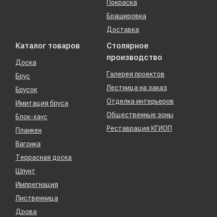
Покраска
Брашировка
Доставка
Каталог товаров
Столярное
производство
Доска
Галерея проектов
Брус
Лестница на заказ
Брусок
Отделка интерьеров
Имитация бруса
Общественные зоны
Блок-хаус
Реставрация КГИОП
Планкен
Вагонка
Террасная доска
Шпунт
Импрегнация
Лиственница
Дрова