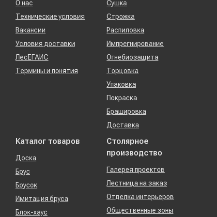
О нас
Сушка
Технические условия
Строжка
Вакансии
Распиловка
Условия доставки
Импрегнирование
ЛесЕГАИС
Огнебиозащита
Термины и понятия
Торцовка
Упаковка
Покраска
Брашировка
Доставка
Каталог товаров
Столярное
производство
Доска
Галерея проектов
Брус
Лестница на заказ
Брусок
Отделка интерьеров
Имитация бруса
Общественные зоны
Блок-хаус