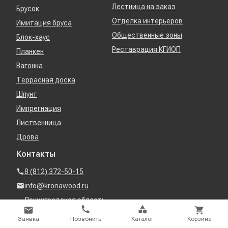
Лестница на заказ
Брусок
Отделка интерьеров
Имитация бруса
Общественные зоны
Блок-хаус
Реставрация КГИОП
Планкен
Вагонка
Террасная доска
Шпунт
Импрегнация
Лиственница
Дрова
Контакты
8 (812) 372-50-15
info@kronawood.ru
Ленинградская область,
Всеволожский район,
Заявка
Позвонить
Каталог
Корзина
деревня Новое