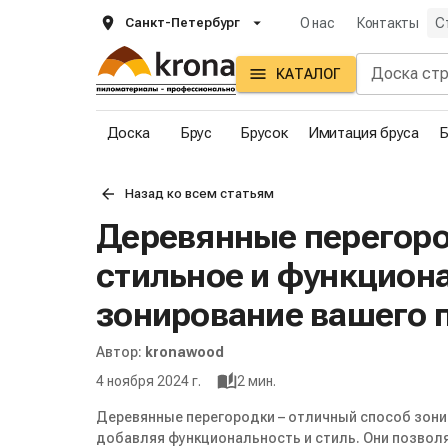
Санкт-Петербург
О нас
Контакты
С
КАТАЛОГ
Доска
Брус
Брусок
Имитация бруса
Б
Назад ко всем статьям
Деревянные перегоро
стильное и функцион
зонирование вашего 
Автор:
kronawood
4 ноября 2024 г.
2
мин.
Деревянные перегородки – отличный способ зони
добавляя функциональность и стиль. Они позвол