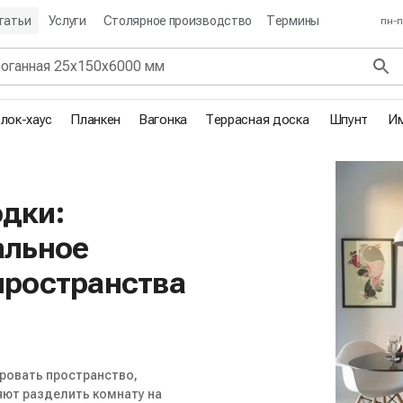
татьи
Услуги
Столярное производство
Термины
пн-п
лок-хаус
Планкен
Вагонка
Террасная доска
Шпунт
Им
дки:
альное
пространства
ровать пространство,
яют разделить комнату на