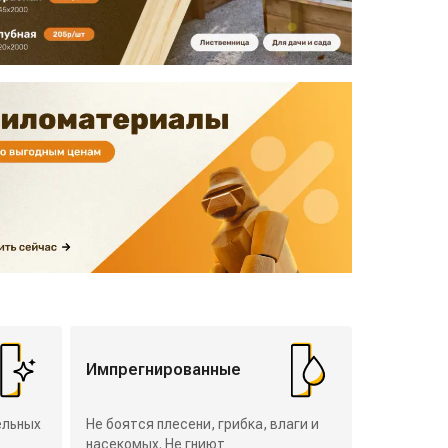
Импрегнированные
ельных
Не боятся плесени, грибка, влаги и
насекомых. Не гниют