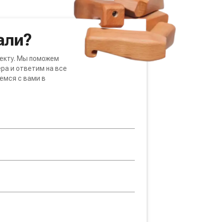
али?
екту. Мы поможем
ра и ответим на все
емся с вами в